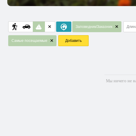
Заповедник/Заказник
Длин
Самые посещаемые
Добавить
Мы ничего не на