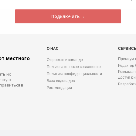
Подключить →
О НАС
СЕРВИС
от местного
Премиум-
О проекте и команде
Редактор
Пользовательское соглашение
Реклама н
ить их
Политика конфиденциальности
Доступ к 
ескую
База водопадов
Разработ
правиться в
Рекомендации