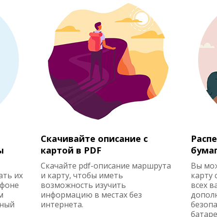
Скачивайте описание с
Распе
ы
картой в PDF
бума
Скачайте pdf-описание маршрута
Вы мо
ать их
и карту, чтобы иметь
карту 
ефоне
возможность изучить
всех в
м
информацию в местах без
допол
жный
интернета.
безопа
батаре