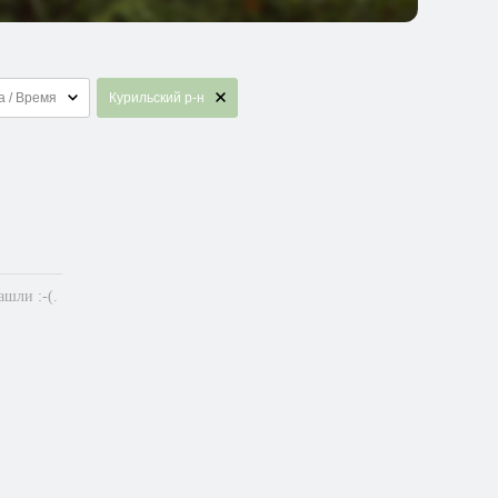
а / Время
Курильский р-н
шли :-(.