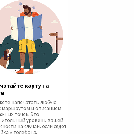
чатайте карту на
ге
жете напечатать любую
с маршрутом и описанием
ажных точек. Это
нительный уровень вашей
сности на случай, если сядет
йка у телефона.