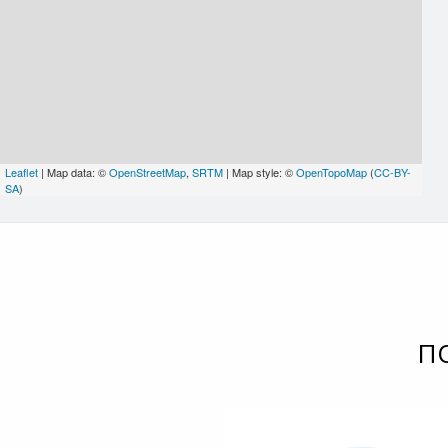
Leaflet
| Map data: ©
OpenStreetMap
,
SRTM
| Map style: ©
OpenTopoMap
(
CC-BY-
SA
)
П