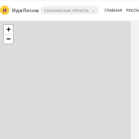
И
Иди
Лесом
Сахалинская область
ГЛАВНАЯ
РЕКО
+
−