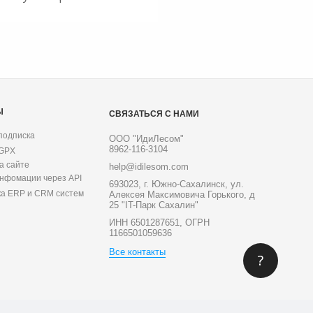
Ы
СВЯЗАТЬСЯ С НАМИ
подписка
ООО "ИдиЛесом"
8962-116-3104
 GPX
а сайте
help@idilesom.com
инфомации через API
693023, г. Южно-Сахалинск, ул.
ка ERP и CRM систем
Алексея Максимовича Горького, д
25 "IT-Парк Сахалин"
ИНН 6501287651, ОГРН
1166501059636
Все контакты
?