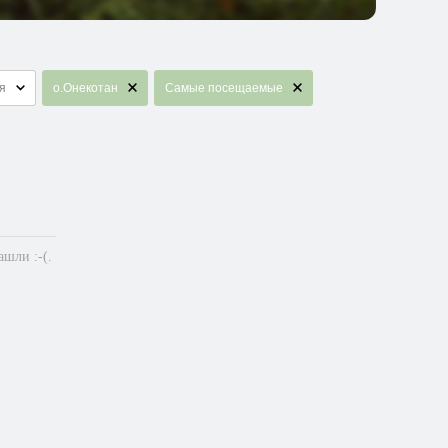
я
о.Онекотан
Самые посещаемые
шли :-(.