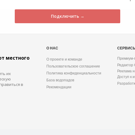
Подключить →
О НАС
СЕРВИС
от местного
Премиум-
О проекте и команде
Редактор
Пользовательское соглашение
Реклама н
ить их
Политика конфиденциальности
Доступ к 
ескую
База водопадов
Разработ
правиться в
Рекомендации