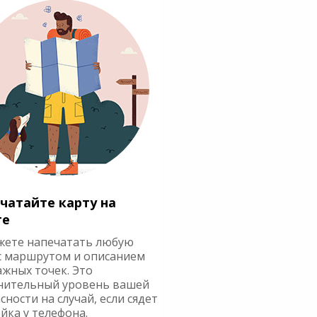
чатайте карту на
ге
жете напечатать любую
с маршрутом и описанием
ажных точек. Это
нительный уровень вашей
сности на случай, если сядет
йка у телефона.