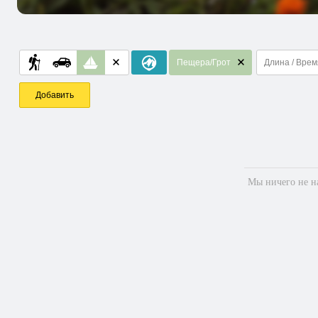
Пещера/Грот
Длина / Врем
Добавить
Мы ничего не на