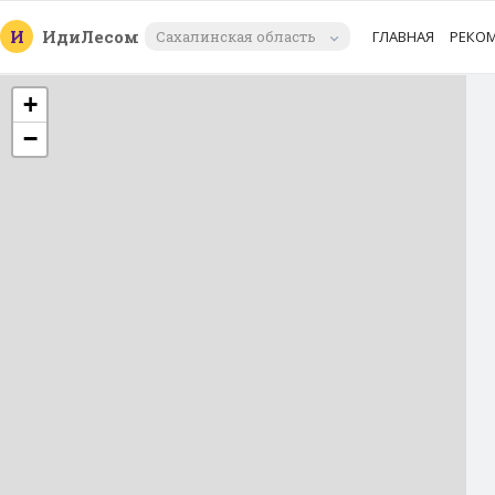
И
Иди
Лесом
Сахалинская область
ГЛАВНАЯ
РЕКО
+
−