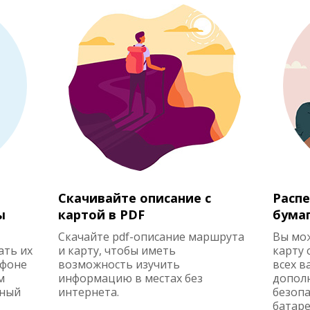
Скачивайте описание с
Распе
ы
картой в PDF
бума
Скачайте pdf-описание маршрута
Вы мо
ать их
и карту, чтобы иметь
карту 
ефоне
возможность изучить
всех в
м
информацию в местах без
допол
жный
интернета.
безопа
батаре