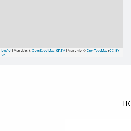
Leaflet
| Map data: ©
OpenStreetMap
,
SRTM
| Map style: ©
OpenTopoMap
(
CC-BY-
SA
)
П