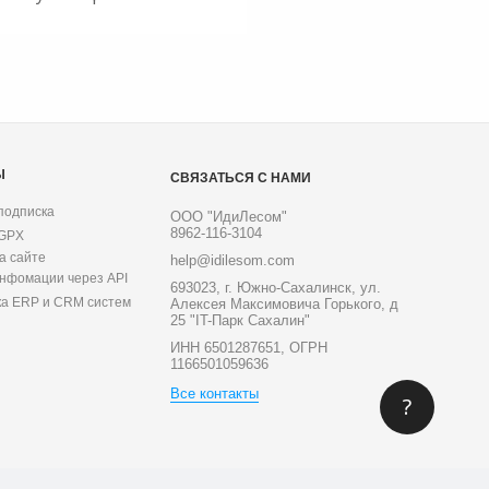
Ы
СВЯЗАТЬСЯ С НАМИ
подписка
ООО "ИдиЛесом"
8962-116-3104
 GPX
а сайте
help@idilesom.com
инфомации через API
693023, г. Южно-Сахалинск, ул.
ка ERP и CRM систем
Алексея Максимовича Горького, д
25 "IT-Парк Сахалин"
ИНН 6501287651, ОГРН
1166501059636
Все контакты
?