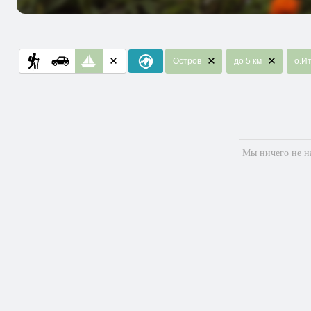
Остров
до 5 км
о.И
Мы ничего не на