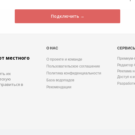
Подключить →
О НАС
СЕРВИС
от местного
Премиум-
О проекте и команде
Редактор
Пользовательское соглашение
Реклама н
ить их
Политика конфиденциальности
Доступ к 
ескую
База водопадов
Разработ
правиться в
Рекомендации