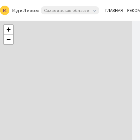
И
Иди
Лесом
Сахалинская область
ГЛАВНАЯ
РЕКО
+
−