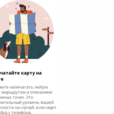
чатайте карту на
ге
жете напечатать любую
с маршрутом и описанием
ажных точек. Это
нительный уровень вашей
сности на случай, если сядет
йка у телефона.