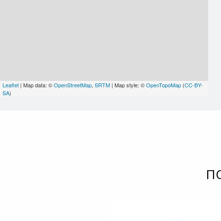
Leaflet
| Map data: ©
OpenStreetMap
,
SRTM
| Map style: ©
OpenTopoMap
(
CC-BY-
SA
)
П