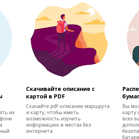
Скачивайте описание с
Распе
ы
картой в PDF
бума
Скачайте pdf-описание маршрута
Вы мо
ать их
и карту, чтобы иметь
карту 
ефоне
возможность изучить
всех в
м
информацию в местах без
допол
жный
интернета.
безопа
батаре