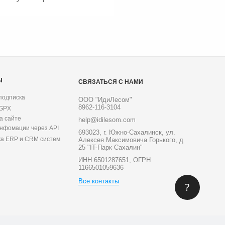
Ы
СВЯЗАТЬСЯ С НАМИ
подписка
ООО "ИдиЛесом"
8962-116-3104
 GPX
а сайте
help@idilesom.com
инфомации через API
693023, г. Южно-Сахалинск, ул.
ка ERP и CRM систем
Алексея Максимовича Горького, д
25 "IT-Парк Сахалин"
ИНН 6501287651, ОГРН
1166501059636
Все контакты
?