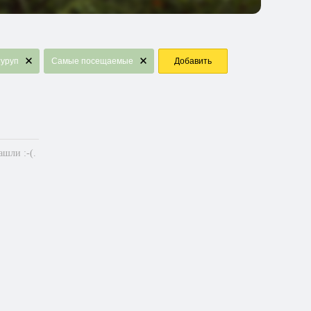
туруп
Самые посещаемые
Добавить
шли :-(.