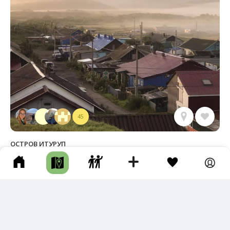
45
ОСТРОВ ИТУРУП
о.Итуруп • Остров • По воде • Несколько дней
Спасибо)