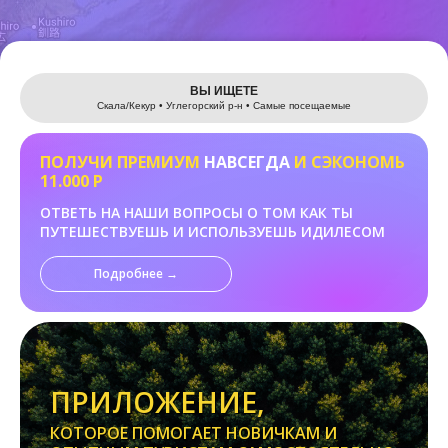
Leaflet
ВЫ ИЩЕТЕ
Скала/Кекур • Углегорский р-н • Самые посещаемые
ПОЛУЧИ ПРЕМИУМ
НАВСЕГДА
И СЭКОНОМЬ
11.000 Р
ОТВЕТЬ НА НАШИ ВОПРОСЫ О ТОМ КАК ТЫ
ПУТЕШЕСТВУЕШЬ И ИСПОЛЬЗУЕШЬ ИДИЛЕСОМ
Подробнее →
ПРИЛОЖЕНИЕ,
КОТОРОЕ ПОМОГАЕТ НОВИЧКАМ И