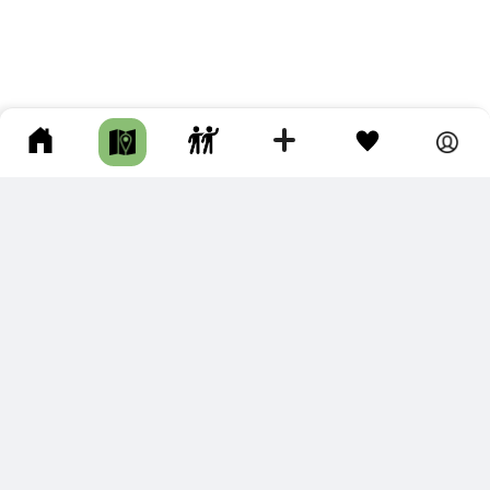
ПОДКЛЮЧИТЕ ДЛЯ СЕБЯ
ПРЕМИУМ
С премиум аккаунтом Вы сможете
скачивать треки в разных форматах для мобильных карт
и навигаторов
распечатывать маршруты и сохранять их в pdf,
копировать треки с сайта в свою библиотеку
наслаждаться сайтом без рекламы
помочь проекту и почувствовать себя лучше