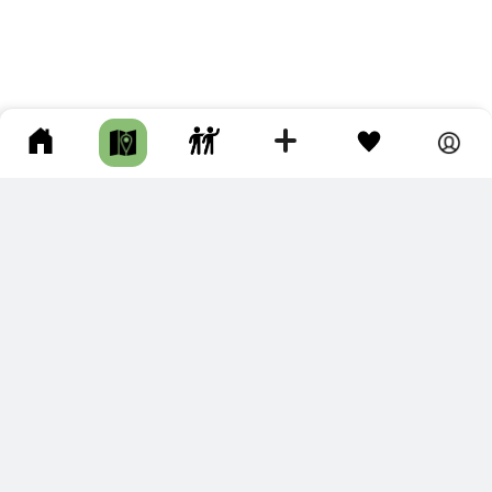
ПОДКЛЮЧИТЕ ДЛЯ СЕБЯ
ПРЕМИУМ
С премиум аккаунтом Вы сможете
скачивать треки в разных форматах для мобильных карт
и навигаторов
распечатывать маршруты и сохранять их в pdf,
копировать треки с сайта в свою библиотеку
наслаждаться сайтом без рекламы
помочь проекту и почувствовать себя лучше