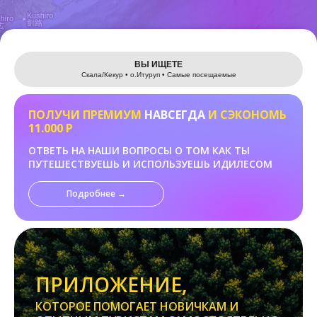
Leaflet
ВЫ ИЩЕТЕ
Скала/Кекур • о.Итуруп • Самые посещаемые
ПОЛУЧИ ПРЕМИУМ
НАВСЕГДА
И СЭКОНОМЬ
11.000 Р
ОТВЕТЬ НА НАШИ ВОПРОСЫ О ТОМ КАК ТЫ
ПУТЕШЕСТВУЕШЬ И ИСПОЛЬЗУЕШЬ ИДИЛЕСОМ
Подробнее →
ПРИЛОЖЕНИЕ,
КОТОРОЕ ПОМОГАЕТ НОВИЧКАМ И