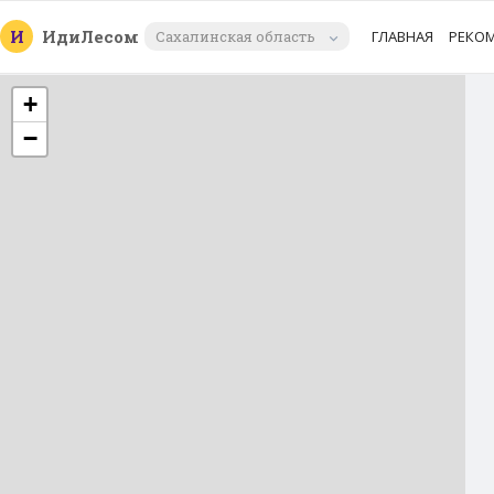
И
Иди
Лесом
Сахалинская область
ГЛАВНАЯ
РЕКО
+
−