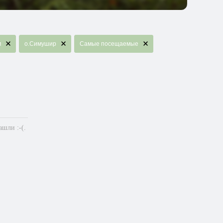
м
о.Cимушир
Самые посещаемые
шли :-(.