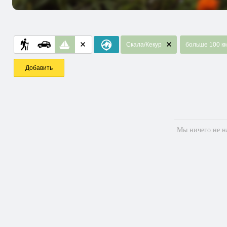
Скала/Кекур
больше 100 к
Добавить
Мы ничего не на