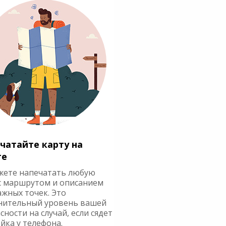
чатайте карту на
ге
жете напечатать любую
с маршрутом и описанием
ажных точек. Это
нительный уровень вашей
сности на случай, если сядет
йка у телефона.