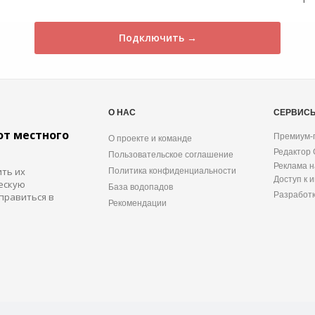
Подключить →
О НАС
СЕРВИС
от местного
Премиум-
О проекте и команде
Редактор
Пользовательское соглашение
Реклама н
ить их
Политика конфиденциальности
Доступ к 
ескую
База водопадов
Разработ
правиться в
Рекомендации