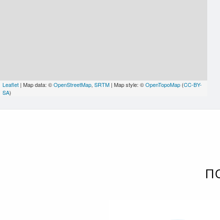
Leaflet
| Map data: ©
OpenStreetMap
,
SRTM
| Map style: ©
OpenTopoMap
(
CC-BY-
SA
)
П