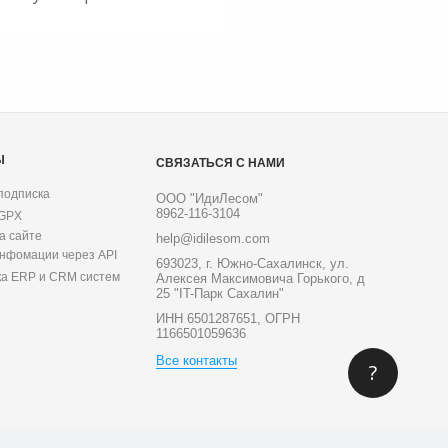
Ы
СВЯЗАТЬСЯ С НАМИ
подписка
ООО "ИдиЛесом"
8962-116-3104
 GPX
а сайте
help@idilesom.com
инфомации через API
693023, г. Южно-Сахалинск, ул.
ка ERP и CRM систем
Алексея Максимовича Горького, д
25 "IT-Парк Сахалин"
ИНН 6501287651, ОГРН
1166501059636
Все контакты
?