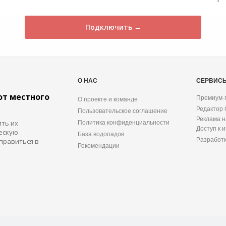
Подключить →
О НАС
СЕРВИС
от местного
Премиум-
О проекте и команде
Редактор
Пользовательское соглашение
Реклама н
ить их
Политика конфиденциальности
Доступ к 
ескую
База водопадов
Разработ
правиться в
Рекомендации