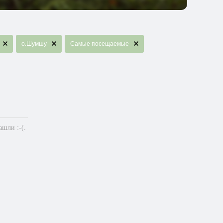
о.Шумшу
Самые посещаемые
шли :-(.