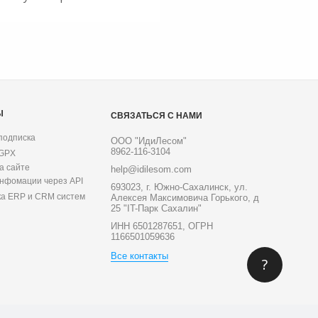
Ы
СВЯЗАТЬСЯ С НАМИ
подписка
ООО "ИдиЛесом"
8962-116-3104
 GPX
а сайте
help@idilesom.com
инфомации через API
693023, г. Южно-Сахалинск, ул.
ка ERP и CRM систем
Алексея Максимовича Горького, д
25 "IT-Парк Сахалин"
ИНН 6501287651, ОГРН
1166501059636
Все контакты
?