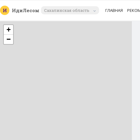
И
Иди
Лесом
Сахалинская область
ГЛАВНАЯ
РЕКО
+
−