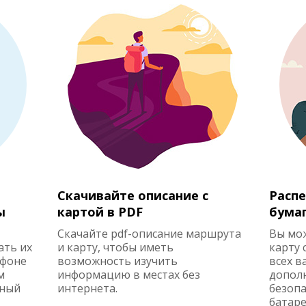
Скачивайте описание с
Распе
ы
картой в PDF
бума
Скачайте pdf-описание маршрута
Вы мо
ать их
и карту, чтобы иметь
карту 
ефоне
возможность изучить
всех в
м
информацию в местах без
допол
жный
интернета.
безопа
батаре