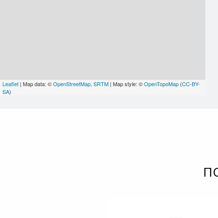
Leaflet
| Map data: ©
OpenStreetMap
,
SRTM
| Map style: ©
OpenTopoMap
(
CC-BY-
SA
)
П