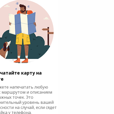
чатайте карту на
ге
жете напечатать любую
с маршрутом и описанием
ажных точек. Это
нительный уровень вашей
сности на случай, если сядет
йка у телефона.