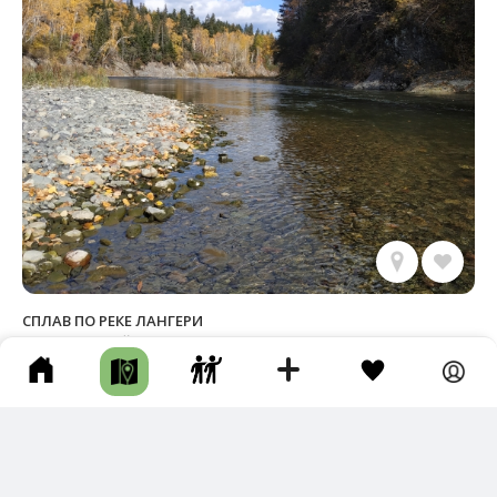
СПЛАВ ПО РЕКЕ ЛАНГЕРИ
Смирныховский р-н • Длина маршрута: 99.80 км • Река • По воде
• По берегу
Новый трек