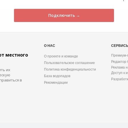
Подключить →
О НАС
СЕРВИС
от местного
Премиум-
О проекте и команде
Редактор
Пользовательское соглашение
Реклама н
ить их
Политика конфиденциальности
Доступ к 
ескую
База водопадов
Разработ
правиться в
Рекомендации