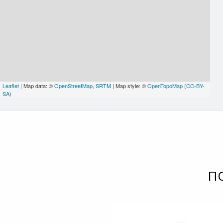
Leaflet
| Map data: ©
OpenStreetMap
,
SRTM
| Map style: ©
OpenTopoMap
(
CC-BY-
SA
)
П