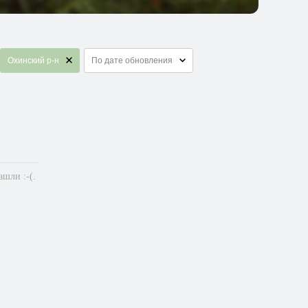
Охинский р-н
По дате обновления
шли :-(.