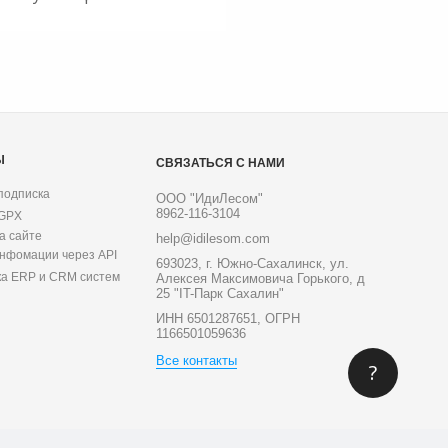
Ы
СВЯЗАТЬСЯ С НАМИ
подписка
ООО "ИдиЛесом"
8962-116-3104
 GPX
а сайте
help@idilesom.com
инфомации через API
693023, г. Южно-Сахалинск, ул.
ка ERP и CRM систем
Алексея Максимовича Горького, д
25 "IT-Парк Сахалин"
ИНН 6501287651, ОГРН
1166501059636
Все контакты
?