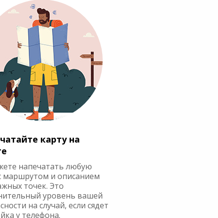
чатайте карту на
ге
жете напечатать любую
с маршрутом и описанием
ажных точек. Это
нительный уровень вашей
сности на случай, если сядет
йка у телефона.