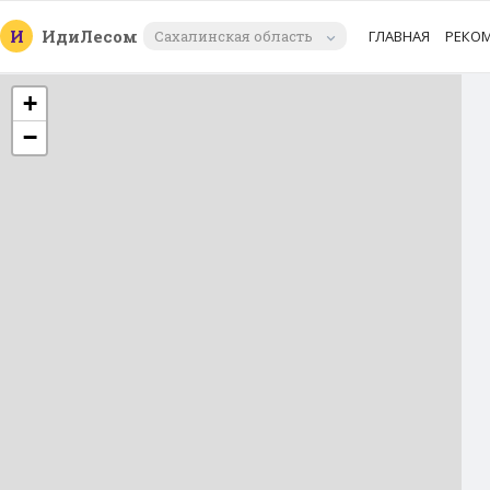
И
Иди
Лесом
Сахалинская область
ГЛАВНАЯ
РЕКО
+
−