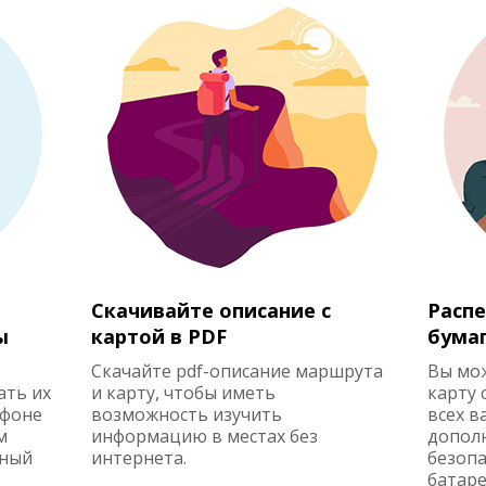
Скачивайте описание с
Распе
ы
картой в PDF
бума
Скачайте pdf-описание маршрута
Вы мо
ать их
и карту, чтобы иметь
карту 
ефоне
возможность изучить
всех в
м
информацию в местах без
допол
жный
интернета.
безопа
батаре