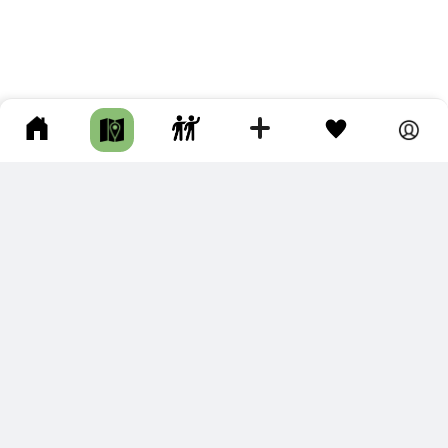
ПОДКЛЮЧИТЕ ДЛЯ СЕБЯ
ПРЕМИУМ
С премиум аккаунтом Вы сможете
скачивать треки в разных форматах для мобильных карт
и навигаторов
распечатывать маршруты и сохранять их в pdf,
копировать треки с сайта в свою библиотеку
наслаждаться сайтом без рекламы
помочь проекту и почувствовать себя лучше