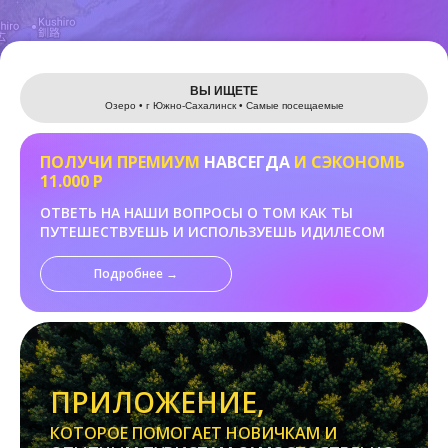
Leaflet
ВЫ ИЩЕТЕ
Озеро • г Южно-Сахалинск • Самые посещаемые
ПОЛУЧИ ПРЕМИУМ
НАВСЕГДА
И СЭКОНОМЬ
11.000 Р
ОТВЕТЬ НА НАШИ ВОПРОСЫ О ТОМ КАК ТЫ
ПУТЕШЕСТВУЕШЬ И ИСПОЛЬЗУЕШЬ ИДИЛЕСОМ
Подробнее →
ПРИЛОЖЕНИЕ,
КОТОРОЕ ПОМОГАЕТ НОВИЧКАМ И