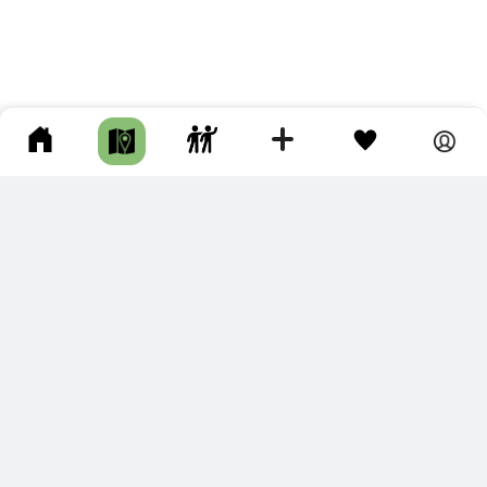
ПОДКЛЮЧИТЕ ДЛЯ СЕБЯ
ПРЕМИУМ
С премиум аккаунтом Вы сможете
скачивать треки в разных форматах для мобильных карт
и навигаторов
распечатывать маршруты и сохранять их в pdf,
копировать треки с сайта в свою библиотеку
наслаждаться сайтом без рекламы
помочь проекту и почувствовать себя лучше