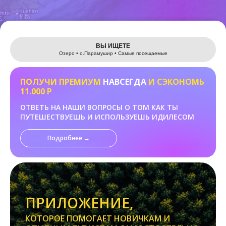
Leaflet
ВЫ ИЩЕТЕ
Озеро • о.Парамушир • Самые посещаемые
ПОЛУЧИ ПРЕМИУМ
НАВСЕГДА
И СЭКОНОМЬ
11.000 Р
ОТВЕТЬ НА НАШИ ВОПРОСЫ О ТОМ КАК ТЫ
ПУТЕШЕСТВУЕШЬ И ИСПОЛЬЗУЕШЬ ИДИЛЕСОМ
Подробнее →
ПРИЛОЖЕНИЕ,
КОТОРОЕ ПОМОГАЕТ НОВИЧКАМ И