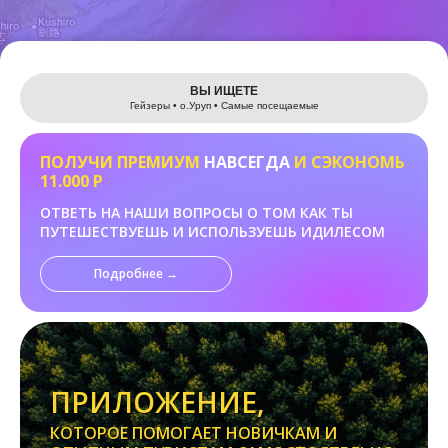
Leaflet
ВЫ ИЩЕТЕ
Гейзеры • о.Уруп • Самые посещаемые
ПОЛУЧИ ПРЕМИУМ
НАВСЕГДА
И СЭКОНОМЬ
11.000 Р
ОТВЕТЬ НА НАШИ ВОПРОСЫ О ТОМ КАК ТЫ
ПУТЕШЕСТВУЕШЬ И ИСПОЛЬЗУЕШЬ ИДИЛЕСОМ
Подробнее →
ПРИЛОЖЕНИЕ,
КОТОРОЕ ПОМОГАЕТ НОВИЧКАМ И