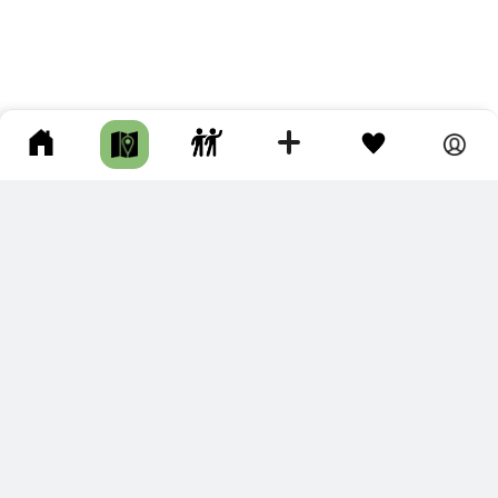
ПОДКЛЮЧИТЕ ДЛЯ СЕБЯ
ПРЕМИУМ
С премиум аккаунтом Вы сможете
скачивать треки в разных форматах для мобильных карт
и навигаторов
распечатывать маршруты и сохранять их в pdf,
копировать треки с сайта в свою библиотеку
наслаждаться сайтом без рекламы
помочь проекту и почувствовать себя лучше