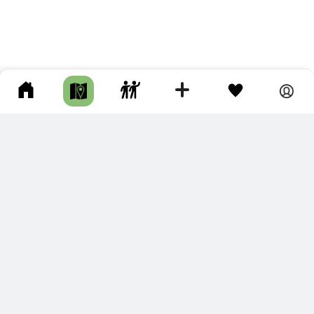
ПОДКЛЮЧИТЕ ДЛЯ СЕБЯ
ПРЕМИУМ
С премиум аккаунтом Вы сможете
скачивать треки в разных форматах для мобильных карт
и навигаторов
распечатывать маршруты и сохранять их в pdf,
копировать треки с сайта в свою библиотеку
наслаждаться сайтом без рекламы
помочь проекту и почувствовать себя лучше