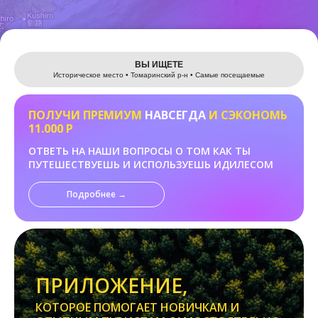
Leaflet
ВЫ ИЩЕТЕ
Историческое место • Томаринский р-н • Самые посещаемые
ПОЛУЧИ ПРЕМИУМ
НАВСЕГДА
И СЭКОНОМЬ
11.000 Р
ОТВЕТЬ НА НАШИ ВОПРОСЫ О ТОМ КАК ТЫ
ПУТЕШЕСТВУЕШЬ И ИСПОЛЬЗУЕШЬ ИДИЛЕСОМ
Подробнее →
ПРИЛОЖЕНИЕ,
КОТОРОЕ ПОМОГАЕТ НОВИЧКАМ И