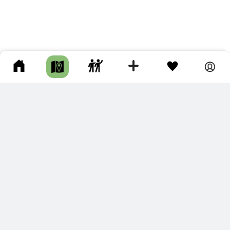
ПОДКЛЮЧИТЕ ДЛЯ СЕБЯ
ПРЕМИУМ
С премиум аккаунтом Вы сможете
скачивать треки в разных форматах для мобильных карт
и навигаторов
распечатывать маршруты и сохранять их в pdf,
копировать треки с сайта в свою библиотеку
наслаждаться сайтом без рекламы
помочь проекту и почувствовать себя лучше