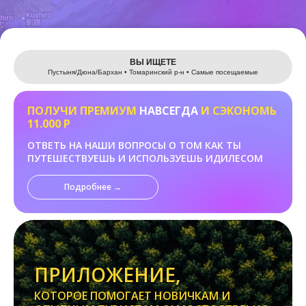
Leaflet
ВЫ ИЩЕТЕ
Пустыня/Дюна/Бархан • Томаринский р-н • Самые посещаемые
ПОЛУЧИ ПРЕМИУМ
НАВСЕГДА
И СЭКОНОМЬ
11.000 Р
ОТВЕТЬ НА НАШИ ВОПРОСЫ О ТОМ КАК ТЫ
ПУТЕШЕСТВУЕШЬ И ИСПОЛЬЗУЕШЬ ИДИЛЕСОМ
Подробнее →
ПРИЛОЖЕНИЕ,
КОТОРОЕ ПОМОГАЕТ НОВИЧКАМ И