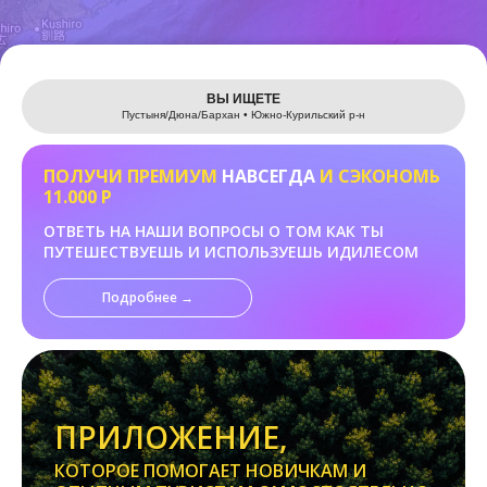
Leaflet
ВЫ ИЩЕТЕ
Пустыня/Дюна/Бархан • Южно-Курильский р-н
ПОЛУЧИ ПРЕМИУМ
НАВСЕГДА
И СЭКОНОМЬ
11.000 Р
ОТВЕТЬ НА НАШИ ВОПРОСЫ О ТОМ КАК ТЫ
ПУТЕШЕСТВУЕШЬ И ИСПОЛЬЗУЕШЬ ИДИЛЕСОМ
Подробнее →
ПРИЛОЖЕНИЕ,
КОТОРОЕ ПОМОГАЕТ НОВИЧКАМ И