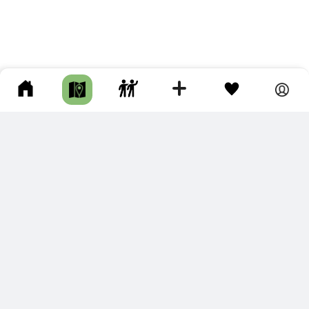
ПОДКЛЮЧИТЕ ДЛЯ СЕБЯ
ПРЕМИУМ
С премиум аккаунтом Вы сможете
скачивать треки в разных форматах для мобильных карт
и навигаторов
распечатывать маршруты и сохранять их в pdf,
копировать треки с сайта в свою библиотеку
наслаждаться сайтом без рекламы
помочь проекту и почувствовать себя лучше