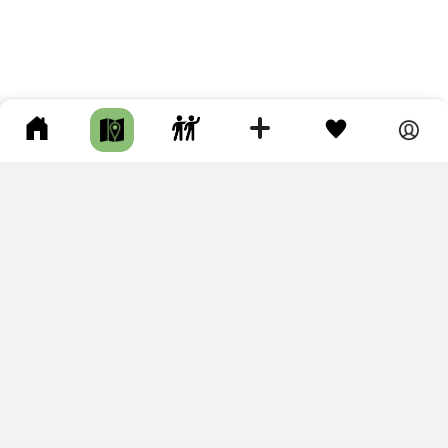
ПОДКЛЮЧИТЕ ДЛЯ СЕБЯ
ПРЕМИУМ
С премиум аккаунтом Вы сможете
скачивать треки в разных форматах для мобильных карт
и навигаторов
распечатывать маршруты и сохранять их в pdf,
копировать треки с сайта в свою библиотеку
наслаждаться сайтом без рекламы
помочь проекту и почувствовать себя лучше