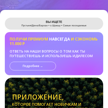
Leaflet
ВЫ ИЩЕТЕ
Пустыня/Дюна/Бархан • о.Шумшу • Самые посещаемые
ПОЛУЧИ ПРЕМИУМ
НАВСЕГДА
И СЭКОНОМЬ
11.000 Р
ОТВЕТЬ НА НАШИ ВОПРОСЫ О ТОМ КАК ТЫ
ПУТЕШЕСТВУЕШЬ И ИСПОЛЬЗУЕШЬ ИДИЛЕСОМ
Подробнее →
ПРИЛОЖЕНИЕ,
КОТОРОЕ ПОМОГАЕТ НОВИЧКАМ И