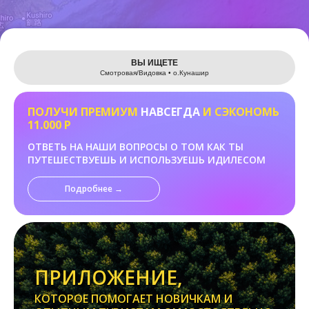
Leaflet
ВЫ ИЩЕТЕ
Смотровая/Видовка • о.Кунашир
ПОЛУЧИ ПРЕМИУМ
НАВСЕГДА
И СЭКОНОМЬ
11.000 Р
ОТВЕТЬ НА НАШИ ВОПРОСЫ О ТОМ КАК ТЫ
ПУТЕШЕСТВУЕШЬ И ИСПОЛЬЗУЕШЬ ИДИЛЕСОМ
Подробнее →
ПРИЛОЖЕНИЕ,
КОТОРОЕ ПОМОГАЕТ НОВИЧКАМ И