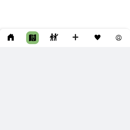
ПОДКЛЮЧИТЕ ДЛЯ СЕБЯ
ПРЕМИУМ
С премиум аккаунтом Вы сможете
скачивать треки в разных форматах для мобильных карт
и навигаторов
распечатывать маршруты и сохранять их в pdf,
копировать треки с сайта в свою библиотеку
наслаждаться сайтом без рекламы
помочь проекту и почувствовать себя лучше