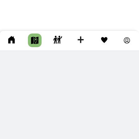
ПОДКЛЮЧИТЕ ДЛЯ СЕБЯ
ПРЕМИУМ
С премиум аккаунтом Вы сможете
скачивать треки в разных форматах для мобильных карт
и навигаторов
распечатывать маршруты и сохранять их в pdf,
копировать треки с сайта в свою библиотеку
наслаждаться сайтом без рекламы
помочь проекту и почувствовать себя лучше