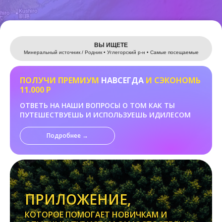
Leaflet
ВЫ ИЩЕТЕ
Минеральный источник / Родник • Углегорский р-н • Самые посещаемые
ПОЛУЧИ ПРЕМИУМ
НАВСЕГДА
И СЭКОНОМЬ
11.000 Р
ОТВЕТЬ НА НАШИ ВОПРОСЫ О ТОМ КАК ТЫ
ПУТЕШЕСТВУЕШЬ И ИСПОЛЬЗУЕШЬ ИДИЛЕСОМ
Подробнее →
ПРИЛОЖЕНИЕ,
КОТОРОЕ ПОМОГАЕТ НОВИЧКАМ И