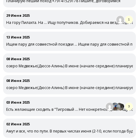
Планирую пеший поход +79141529178 Пишите, договоримся
29 Июня 2025
1
На гору Пилахта. На … Ищу попутчиков. Добираемся на вездеходе газ66
13 Июня 2025
Ищем пару для совместной поездки … Ищем пару для совместной поезд
08 Июня 2025
озеро Медвежье(Дюссе-Алинь) В июне (начале-середине) планируется 
08 Июня 2025
озеро Медвежье(Дюссе-Алинь) В июне (начале-середине) планируется 
03 Июня 2025
3
Есть желающие сходить в "Тигровый … Нет конкретной даты. Ищу поп
+79244192572
02 Июня 2025
Амут и все, что по пути. В первых числах июня (2-10, если погода буде