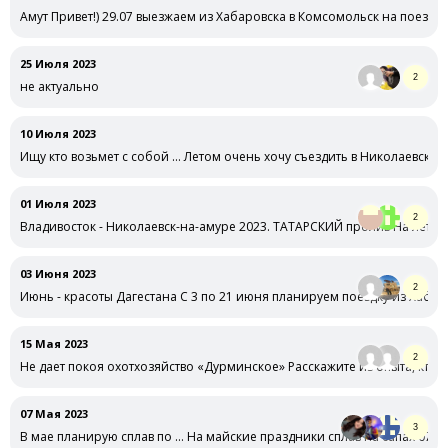
Амут Привет!) 29.07 выезжаем из Хабаровска в Комсомольск на поезде
25 Июля 2023
2
не актуально
10 Июля 2023
Ищу кто возьмет с собой … Летом очень хочу съездить в Николаевск в 
01 Июля 2023
2
Владивосток - Николаевск-на-амуре 2023. ТАТАРСКИЙ пролив На лето 2
03 Июня 2023
2
Июнь - красоты Дагестана С 3 по 21 июня планируем поездку из Хабар
15 Мая 2023
2
Не дает покоя охотхозяйство «Дурминское» Расскажите из опыта, кто ез
07 Мая 2023
3
В мае планирую сплав по … На майские праздники сплав на сапах 07.05