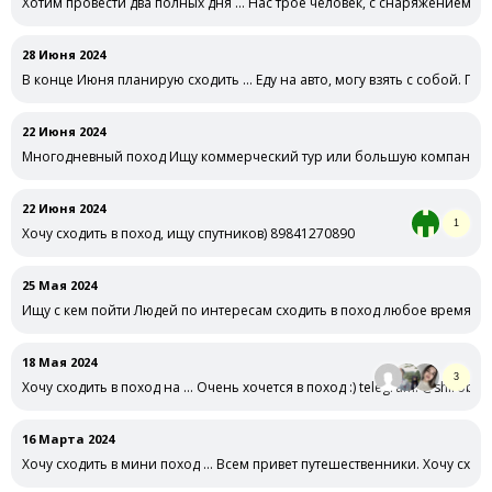
Хотим провести два полных дня … Нас трое человек, с снаряжением 89
28 Июня 2024
В конце Июня планирую сходить … Еду на авто, могу взять с собой. Пох
22 Июня 2024
Многодневный поход Ищу коммерческий тур или большую компанию (г
22 Июня 2024
1
Хочу сходить в поход, ищу спутников) 89841270890
25 Мая 2024
Ищу с кем пойти Людей по интересам сходить в поход любое время (пр
18 Мая 2024
3
Хочу сходить в поход на … Очень хочется в поход :) telegram: @shirobo
16 Марта 2024
Хочу сходить в мини поход … Всем привет путешественники. Хочу сход