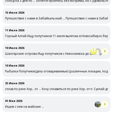
Поход на 3 дня по … Хочется пройтись без экстрима, но с удовольстви
15 Июля 2026
Путешествие с нами в Забайкальский … Путешествие с нами в Забайкал
11 Июля 2026
Горный Алтай Ищу попутчиков 11 июля вылетаю в Новосибирск беру 
10 Июля 2026
2
Шантарские острова Ищу попутчиков с Николаевска до Шантар
10 Июля 2026
Рыбалка-Попутчики(даты оговариваемые) (различные локации, под … 
под различную рыбу ) рядом с …
25 Июня 2026
сплав по реке Хор.. от … Хочу сплавиться по реке Хор. от п. Сукпай до с.
01 Мая 2026
1
Ищем с кем на майские …