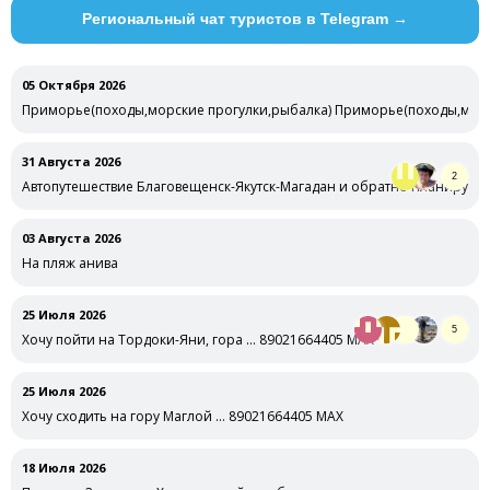
Региональный чат туристов в Telegram →
05 Октября 2026
Приморье(походы,морские прогулки,рыбалка) Приморье(походы,морск
оговариваемые
31 Августа 2026
2
Автопутешествие Благовещенск-Якутск-Магадан и обратно Планирую в 
03 Августа 2026
На пляж анива
25 Июля 2026
5
Хочу пойти на Тордоки-Яни, гора … 89021664405 MAX
25 Июля 2026
Хочу сходить на гору Маглой … 89021664405 MAX
18 Июля 2026