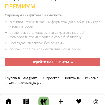
ПРЕМИУМ
С премиум аккаунтом Вы сможете
скачивать треки в разных форматах для мобильных карт
и навигаторов
распечатывать маршруты и сохранять их в pdf,
копировать треки с сайта в свою библиотеку
наслаждаться сайтом без рекламы
помочь проекту и почувствовать себя лучше
Перейти на ПРЕМИУМ →
Группа в Telegram
•
О проекте
•
Контакты
•
Реклама
•
API
•
Рекомендации