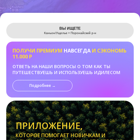
Leaflet
ВЫ ИЩЕТЕ
Каньон/Ущелье • Поронайский р-н
ПОЛУЧИ ПРЕМИУМ
НАВСЕГДА
И СЭКОНОМЬ
11.000 Р
ОТВЕТЬ НА НАШИ ВОПРОСЫ О ТОМ КАК ТЫ
ПУТЕШЕСТВУЕШЬ И ИСПОЛЬЗУЕШЬ ИДИЛЕСОМ
Подробнее →
ПРИЛОЖЕНИЕ,
КОТОРОЕ ПОМОГАЕТ НОВИЧКАМ И