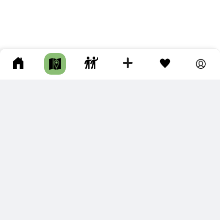
ПОДКЛЮЧИТЕ ДЛЯ СЕБЯ
ПРЕМИУМ
С премиум аккаунтом Вы сможете
скачивать треки в разных форматах для мобильных карт
и навигаторов
распечатывать маршруты и сохранять их в pdf,
копировать треки с сайта в свою библиотеку
наслаждаться сайтом без рекламы
помочь проекту и почувствовать себя лучше