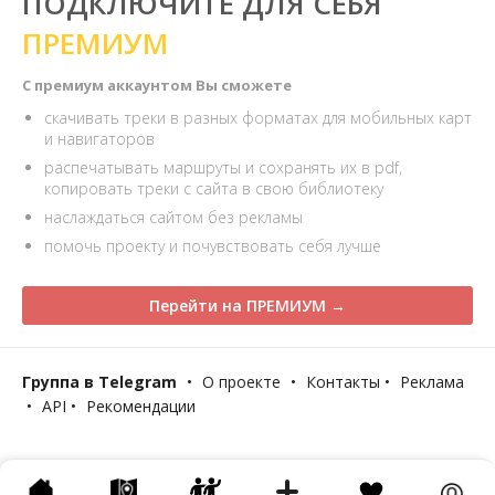
ПОДКЛЮЧИТЕ ДЛЯ СЕБЯ
ПРЕМИУМ
С премиум аккаунтом Вы сможете
скачивать треки в разных форматах для мобильных карт
и навигаторов
распечатывать маршруты и сохранять их в pdf,
копировать треки с сайта в свою библиотеку
наслаждаться сайтом без рекламы
помочь проекту и почувствовать себя лучше
Перейти на ПРЕМИУМ →
Группа в Telegram
•
О проекте
•
Контакты
•
Реклама
•
API
•
Рекомендации