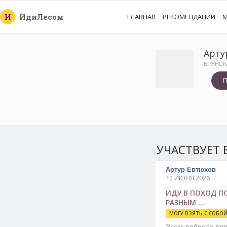
И
Иди
Лесом
ГЛАВНАЯ
РЕКОМЕНДАЦИИ
М
Арту
БРЯНСК
П
УЧАСТВУЕТ 
Артур Евтюхов
12 ИЮНЯ 2026
ИДУ В ПОХОД П
РАЗНЫМ …
МОГУ ВЗЯТЬ С СОБО
Всем доброго дня