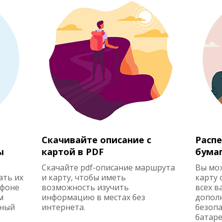
Скачивайте описание с
Распе
ы
картой в PDF
бума
Скачайте pdf-описание маршрута
Вы мо
ать их
и карту, чтобы иметь
карту 
ефоне
возможность изучить
всех в
м
информацию в местах без
допол
жный
интернета.
безопа
батаре