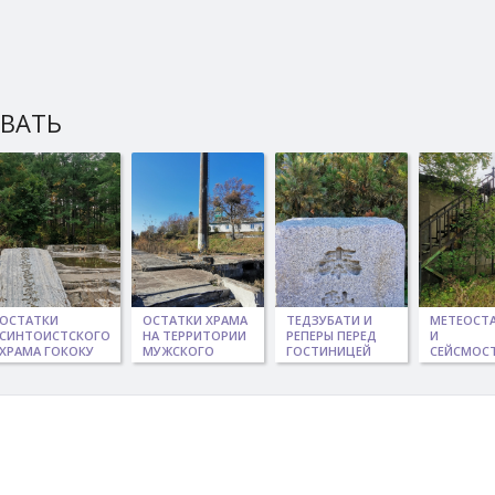
ЫВАТЬ
ОСТАТКИ
ОСТАТКИ ХРАМА
ТЕДЗУБАТИ И
МЕТЕОСТ
СИНТОИСТСКОГО
НА ТЕРРИТОРИИ
РЕПЕРЫ ПЕРЕД
И
ХРАМА ГОКОКУ
МУЖСКОГО
ГОСТИНИЦЕЙ
СЕЙСМОС
ДЗИНДЗЯ
МОНАСТЫРЯ
АЛЬФА
ОДОМАРИ