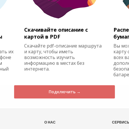
Скачивайте описание с
Распе
ы
картой в PDF
бума
Скачайте pdf-описание маршрута
Вы мо
ать их
и карту, чтобы иметь
карту 
ефоне
возможность изучить
всех в
м
информацию в местах без
допол
жный
интернета.
безопа
батаре
Подключить →
О НАС
СЕРВИС