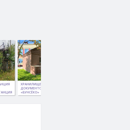
АНЦИЯ
ХРАНИЛИЩЕ ДЛЯ
ХОАНДЭН
ЯПОНСКОЕ
ДОКУМЕНТОВ
КОРСАКОВСКИЙ,
КЛАДБИЩЕ
ТАНЦИЯ
«БУНСЁКО»
С УЛ. ОКРУЖНОЙ
ПЕРИОДА
РУССКО-
ЯПОНСКОЙ
ВОЙНЫ