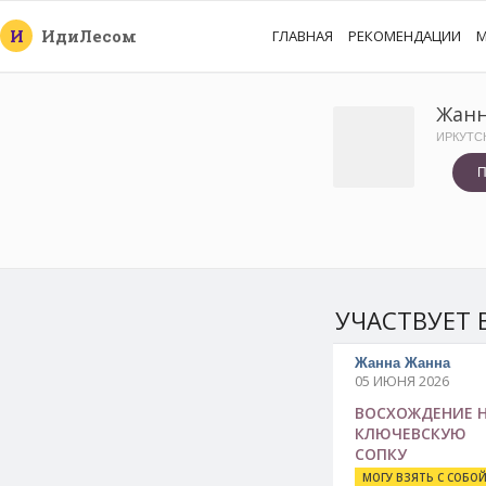
И
Иди
Лесом
ГЛАВНАЯ
РЕКОМЕНДАЦИИ
М
Жанн
ИРКУТС
П
УЧАСТВУЕТ 
Жанна Жанна
05 ИЮНЯ 2026
ВОСХОЖДЕНИЕ 
КЛЮЧЕВСКУЮ
СОПКУ
МОГУ ВЗЯТЬ С СОБО