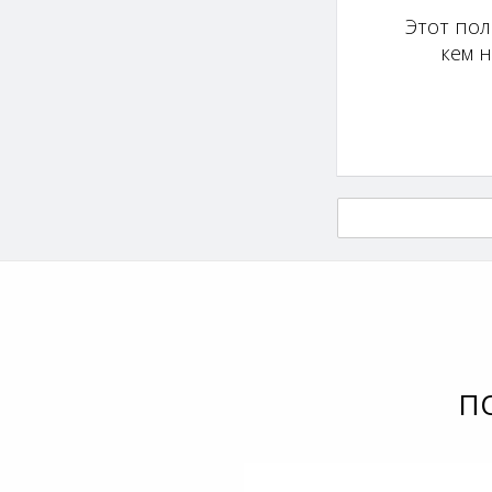
Этот пол
кем 
П