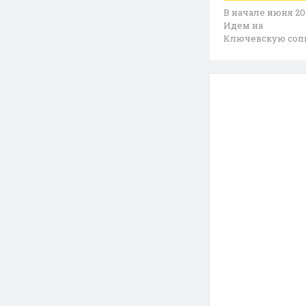
В начале июня 20
Идем на
Ключевскую сопк
Присоединяйтес
9939377812