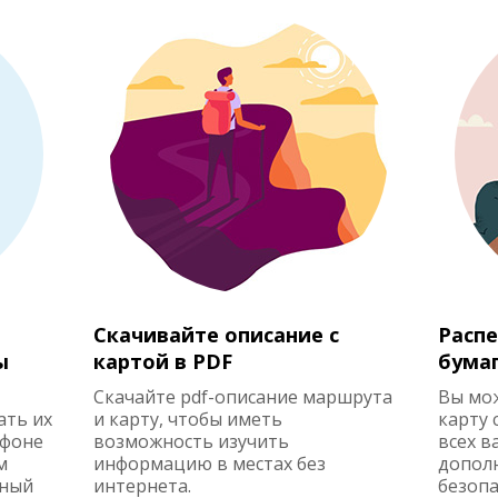
Скачивайте описание с
Распе
ы
картой в PDF
бума
Скачайте pdf-описание маршрута
Вы мо
ать их
и карту, чтобы иметь
карту 
ефоне
возможность изучить
всех в
м
информацию в местах без
допол
жный
интернета.
безопа