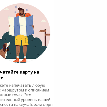
чатайте карту на
ге
жете напечатать любую
с маршрутом и описанием
ажных точек. Это
нительный уровень вашей
сности на случай, если сядет