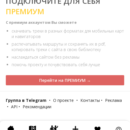
ПОДКЛЮЧИТЕ ДЛЯ СЕБЯ
ПРЕМИУМ
С премиум аккаунтом Вы сможете
скачивать треки в разных форматах для мобильных карт
и навигаторов
распечатывать маршруты и сохранять их в pdf,
копировать треки с сайта в свою библиотеку
наслаждаться сайтом без рекламы
помочь проекту и почувствовать себя лучше
Перейти на ПРЕМИУМ →
Группа в Telegram
•
О проекте
•
Контакты
•
Реклама
•
API
•
Рекомендации