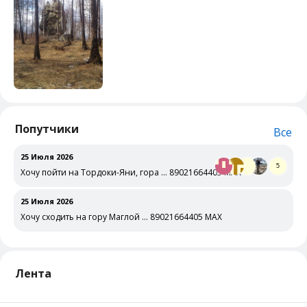
Попутчики
Все
25 Июля 2026
5
Хочу пойти на Тордоки-Яни, гора … 89021664405 MAX
25 Июля 2026
Хочу сходить на гору Маглой … 89021664405 MAX
Лента