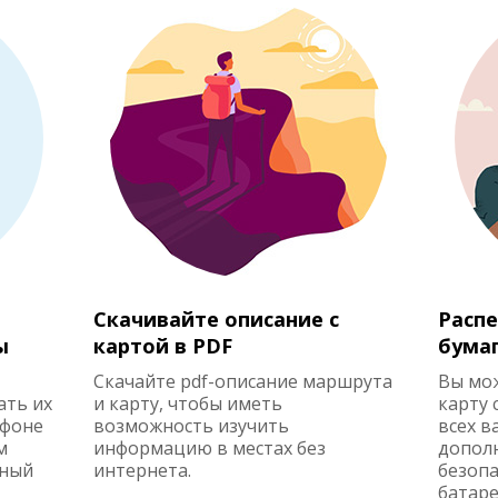
Скачивайте описание с
Распе
ы
картой в PDF
бума
Скачайте pdf-описание маршрута
Вы мо
ать их
и карту, чтобы иметь
карту 
ефоне
возможность изучить
всех в
м
информацию в местах без
допол
жный
интернета.
безопа
батаре