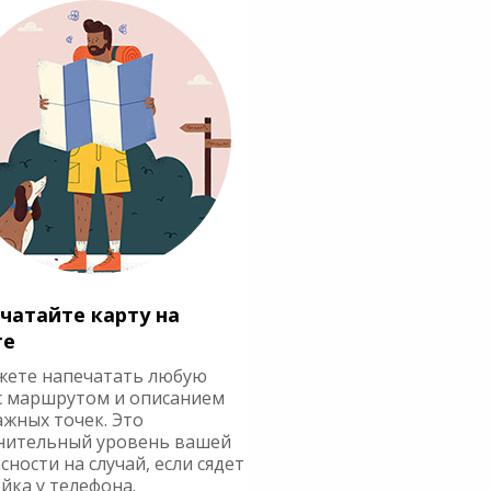
чатайте карту на
ге
жете напечатать любую
с маршрутом и описанием
ажных точек. Это
нительный уровень вашей
сности на случай, если сядет
йка у телефона.