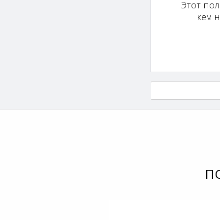
Этот пол
кем 
П