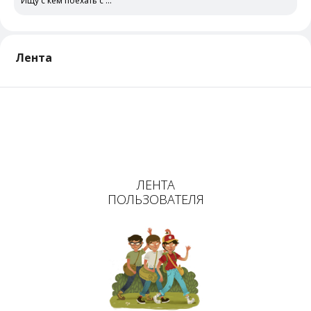
Ищу с кем поехать с …
Лента
ЛЕНТА
ПОЛЬЗОВАТЕЛЯ