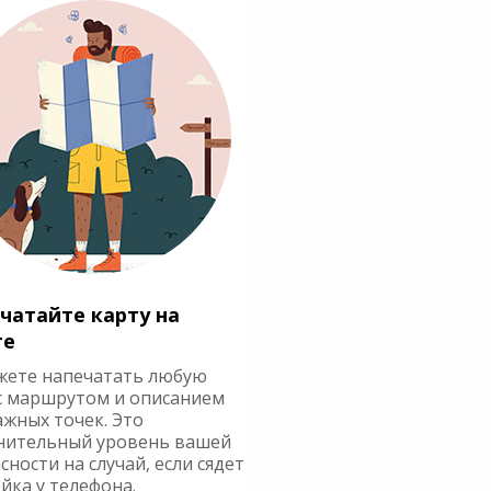
чатайте карту на
ге
жете напечатать любую
с маршрутом и описанием
ажных точек. Это
нительный уровень вашей
сности на случай, если сядет
йка у телефона.