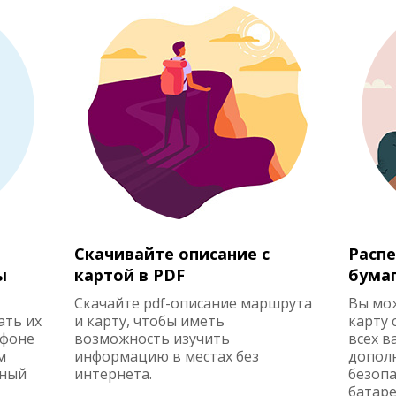
Скачивайте описание с
Распе
ы
картой в PDF
бума
Скачайте pdf-описание маршрута
Вы мо
ать их
и карту, чтобы иметь
карту 
ефоне
возможность изучить
всех в
м
информацию в местах без
допол
жный
интернета.
безопа
батаре