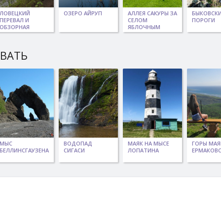
ЛОВЕЦКИЙ
ОЗЕРО АЙРУП
АЛЛЕЯ САКУРЫ ЗА
БЫКОВСК
ПЕРЕВАЛ И
СЕЛОМ
ПОРОГИ
ОБЗОРНАЯ
ЯБЛОЧНЫМ
ТОЧКА
ЫВАТЬ
МЫС
ВОДОПАД
МАЯК НА МЫСЕ
ГОРЫ МАЯ
БЕЛЛИНСГАУЗЕНА
СИГАСИ
ЛОПАТИНА
ЕРМАКОВС