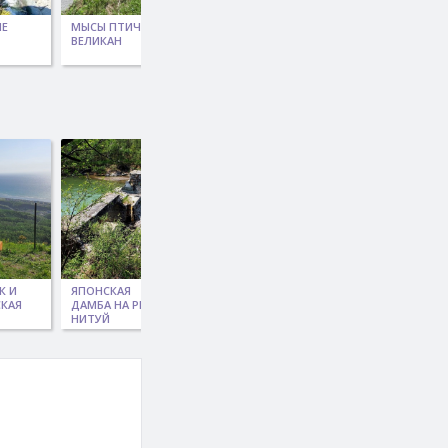
ИЕ
МЫСЫ ПТИЧИЙ -
КЛОКОВСКИЙ
ВЕДЬМИН И
ВЕЛИКАН
ВОДОПАД
ЧЕРТОВ МОСТЫ
ЧЕРЕЗ
ЧАПЛАНОВО
К И
ЯПОНСКАЯ
ЯПОНСКАЯ
ХРЕБЕТ ЖДАНКО,
КАЯ
ДАМБА НА РЕКЕ
ДАМБА НА Р.
МАРШРУТ ОТ СТ.
НИТУЙ
ЛАЗОВАЯ
ЦАПКО