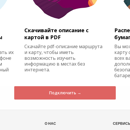
Скачивайте описание с
Распе
ы
картой в PDF
бума
Скачайте pdf-описание маршрута
Вы мо
ать их
и карту, чтобы иметь
карту 
ефоне
возможность изучить
всех в
м
информацию в местах без
допол
жный
интернета.
безопа
батаре
Подключить →
О НАС
СЕРВИС