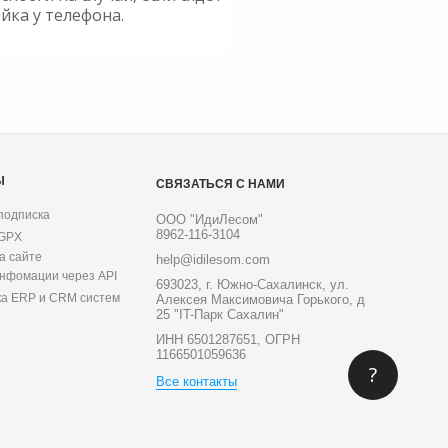
йка у телефона.
Ы
СВЯЗАТЬСЯ С НАМИ
подписка
ООО "ИдиЛесом"
8962-116-3104
 GPX
а сайте
help@idilesom.com
инфомации через API
693023, г. Южно-Сахалинск, ул.
ка ERP и CRM систем
Алексея Максимовича Горького, д
25 "IT-Парк Сахалин"
ИНН 6501287651, ОГРН
1166501059636
?
Все контакты