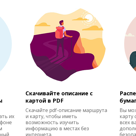
Скачивайте описание с
Распе
ы
картой в PDF
бума
Скачайте pdf-описание маршрута
Вы мо
ать их
и карту, чтобы иметь
карту 
ефоне
возможность изучить
всех в
м
информацию в местах без
допол
жный
интернета.
безопа