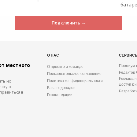
батаре
Подключить →
О НАС
СЕРВИС
от местного
Премиум-
О проекте и команде
Редактор
Пользовательское соглашение
Реклама н
ить их
Политика конфиденциальности
Доступ к 
ескую
База водопадов
Разработ
правиться в
Рекомендации