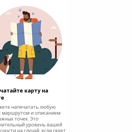
чатайте карту на
ге
жете напечатать любую
с маршрутом и описанием
ажных точек. Это
нительный уровень вашей
сности на случай, если сядет