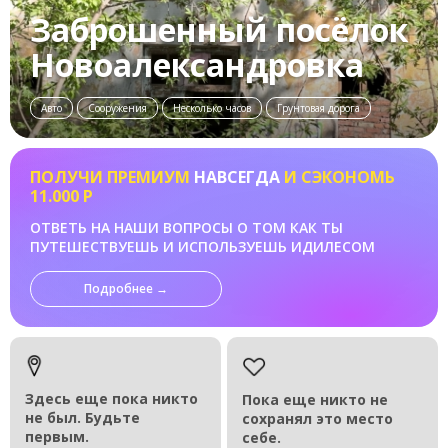
Заброшенный посёлок
Новоалександровка
Авто
Сооружения
Несколько часов
Грунтовая дорога
ПОЛУЧИ ПРЕМИУМ
НАВСЕГДА
И СЭКОНОМЬ
11.000 Р
ОТВЕТЬ НА НАШИ ВОПРОСЫ О ТОМ КАК ТЫ
ПУТЕШЕСТВУЕШЬ И ИСПОЛЬЗУЕШЬ ИДИЛЕСОМ
Подробнее →
Здесь еще пока никто
Пока еще никто не
не был. Будьте
сохранял это место
первым.
себе.