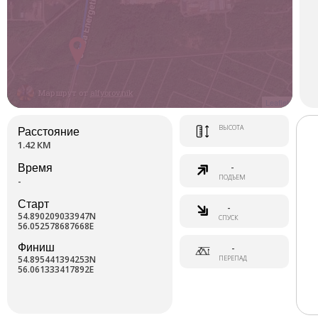
Маршрут от
alfyorov.nik
Leaflet
ВЫСОТА
Расстояние
1.42 КМ
-
Время
ПОДЪЕМ
-
Старт
-
54.890209033947N
СПУСК
56.052578687668E
Финиш
-
54.895441394253N
ПЕРЕПАД
56.061333417892E