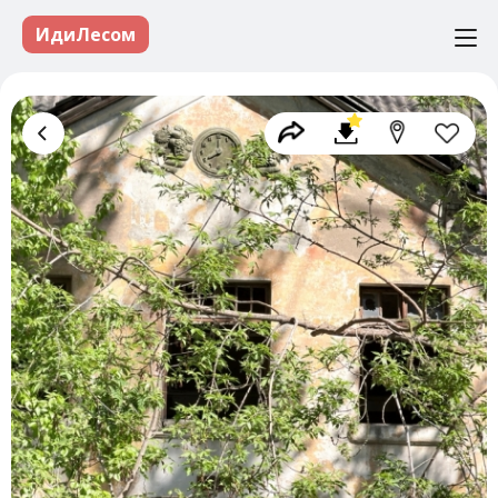
ИдиЛесом