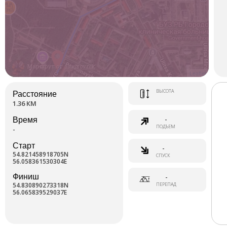
Маршрут от
alfyorov.nik
Leaflet
ВЫСОТА
Расстояние
1.36 КМ
-
Время
ПОДЪЕМ
-
Старт
-
54.821458918705N
СПУСК
56.058361530304E
Финиш
-
54.830890273318N
ПЕРЕПАД
56.065839529037E