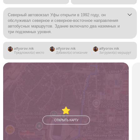
Северный автовокзал Уфы открыли в 1992 году, он
обслуживал северное и северное-восточное направления
автобусных маршрутов. Здание включало два наземных и
три подземных уровня.
В 2013 году автовокзал закрыли на реконструкцию, так как
alfyorov.nik
alfyorov.nik
alfyorov.nik
он находился в аварийном состоянии. С тех пор он не
Предложил(а) место
Добавил(а) описание
Загрузил(а) маршрут
работает и не охраняется.
ОТКРЫТЬ КАРТУ