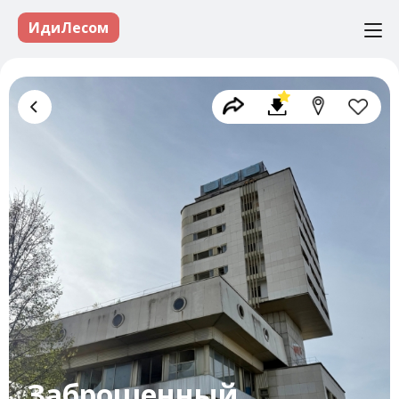
ИдиЛесом
Заброшенный