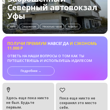
Северный автовокзал
Уфы
Авто
Сооружения
Несколько часов
Асфальт
ПОЛУЧИ ПРЕМИУМ
НАВСЕГДА
И СЭКОНОМЬ
11.000 Р
ОТВЕТЬ НА НАШИ ВОПРОСЫ О ТОМ КАК ТЫ
ПУТЕШЕСТВУЕШЬ И ИСПОЛЬЗУЕШЬ ИДИЛЕСОМ
Подробнее →
Здесь еще пока никто
Пока еще никто не
не был. Будьте
сохранял это место
первым.
себе.