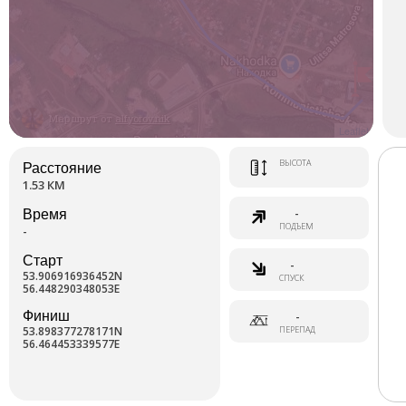
Маршрут от
alfyorov.nik
Leaflet
ВЫСОТА
Расстояние
1.53 КМ
-
Время
ПОДЪЕМ
-
Старт
-
53.906916936452N
СПУСК
56.448290348053E
Финиш
-
53.898377278171N
ПЕРЕПАД
56.464453339577E