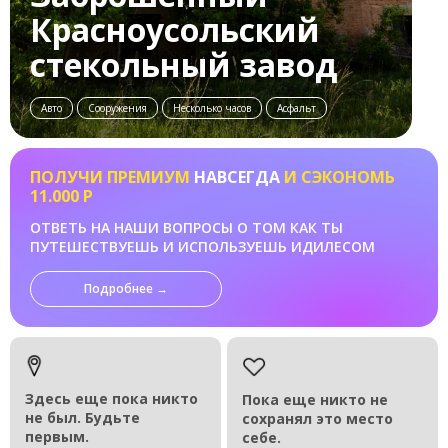
Красноусольский
стекольный завод
Авто
Сооружения
Несколько часов
Асфальт
ПОЛУЧИ ПРЕМИУМ
НАВСЕГДА
И СЭКОНОМЬ
11.000 Р
ОТВЕТЬ НА НАШИ ВОПРОСЫ О ТОМ КАК ТЫ
ПУТЕШЕСТВУЕШЬ И ИСПОЛЬЗУЕШЬ ИДИЛЕСОМ
Подробнее →
Здесь еще пока никто
Пока еще никто не
не был. Будьте
сохранял это место
первым.
себе.