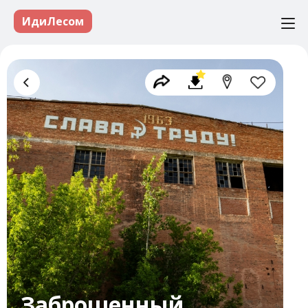
ИдиЛесом
Заброшенный