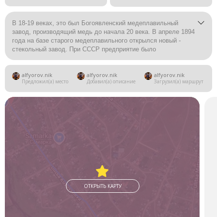
В 18-19 веках, это был Богоявленский медеплавильный
завод, производящий медь до начала 20 века. В апреле 1894
года на базе старого медеплавильного открылся новый -
стекольный завод. При СССР предприятие было
государственным, после развала Советского союза было
акционировано, а позже обанкрочено. Сейчас завод
alfyorov.nik
alfyorov.nik
alfyorov.nik
полностью разрушен, все ценное вывезли или продали.
Предложил(а) место
Добавил(а) описание
Загрузил(а) маршрут
ОТКРЫТЬ КАРТУ