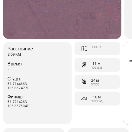
Маршрут от
pu.shoc
Leaflet
ВЫСОТА
Расстояние
2.09 КМ
11 м
Время
ПОДЪЕМ
-
Старт
24 м
51.714466N
СПУСК
105.862477E
Финиш
16 м
51.721426N
ПЕРЕПАД
105.857504E