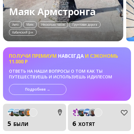
Маяк Армстронга
Авто
Маяк
Несколько часов
Грунтовая дорога
Кабанский р-н
ПОЛУЧИ ПРЕМИУМ
НАВСЕГДА
И СЭКОНОМЬ
11.000 Р
ОТВЕТЬ НА НАШИ ВОПРОСЫ О ТОМ КАК ТЫ
ПУТЕШЕСТВУЕШЬ И ИСПОЛЬЗУЕШЬ ИДИЛЕСОМ
Подробнее →
5
6
БЫЛИ
ХОТЯТ