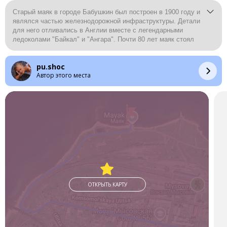
Старый маяк в городе Бабушкин был построен в 1900 году и
являлся частью железнодорожной инфраструктуры. Детали
для него отливались в Англии вместе с легендарными
ледоколами "Байкал" и "Ангара". Почти 80 лет маяк стоял
заброшенным, волны озера подмывали его фундамент. В
1998 году маяк отреставрировали, теперь это памятник
pu.shoc
архитектуры регионального значения.
Автор этого места
ОТКРЫТЬ КАРТУ