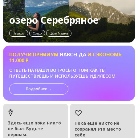
озеро Серебряное
Пешком
Озеро
Целый день
ПОЛУЧИ ПРЕМИУМ
НАВСЕГДА
И СЭКОНОМЬ
11.000 Р
ОТВЕТЬ НА НАШИ ВОПРОСЫ О ТОМ КАК ТЫ
ПУТЕШЕСТВУЕШЬ И ИСПОЛЬЗУЕШЬ ИДИЛЕСОМ
Подробнее →
Здесь еще пока никто
Пока еще никто не
не был. Будьте
сохранял это место
первым.
себе.