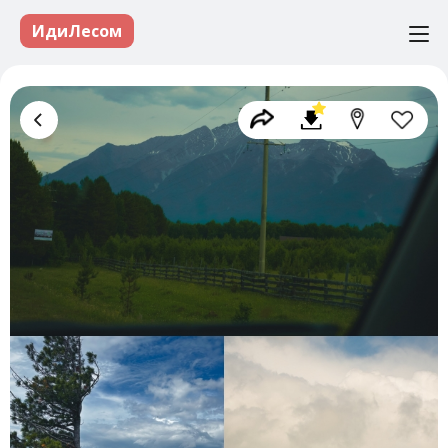
ИдиЛесом