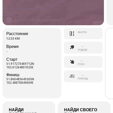
Маршрут от
Rusalina Khlebnikova
Leaflet
ВЫСОТА
Расстояние
12.53 КМ
-
Время
ПОДЪЕМ
-
Старт
-
51.917273469712N
СПУСК
102.61264801025E
Финиш
-
51.860485649265N
ПЕРЕПАД
102.48870849609E
НАЙДИ
НАЙДИ СВОЕГО