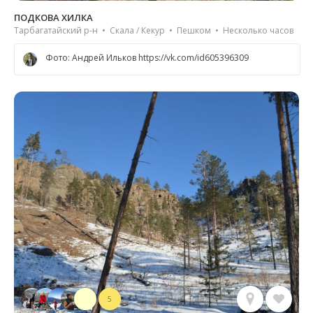
ПОДКОВА ХИЛКА
Тарбагатайский р-н • Скала / Кекур • Пешком • Несколько часов
Фото: Андрей Ильков https://vk.com/id605396309
5