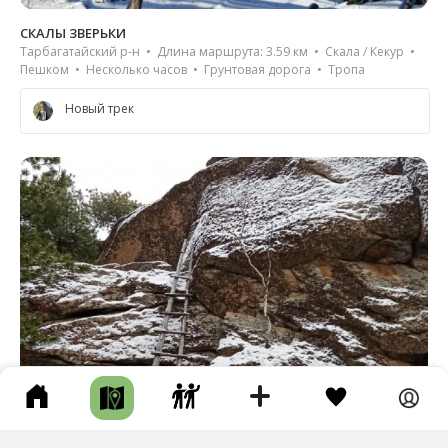
СКАЛЫ ЗВЕРЬКИ
Тарбагатайский р-н • Длина маршрута: 3.59 км • Скала / Кекур •
Пешком • Несколько часов • Грунтовая дорога • Тропа
Новый трек