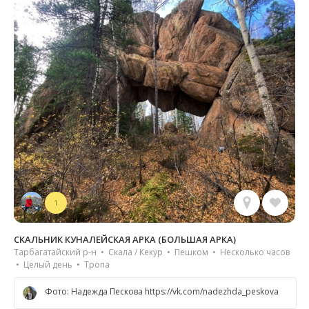
1
СКАЛЬНИК КУНАЛЕЙСКАЯ АРКА (БОЛЬШАЯ АРКА)
Тарбагатайский р-н • Скала / Кекур • Пешком • Несколько часов
• Целый день • Тропа
Фото: Надежда Пескова https://vk.com/nadezhda_peskova