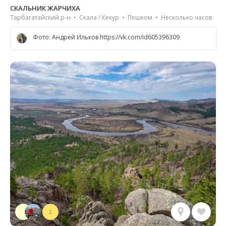
СКАЛЬНИК ЖАРЧИХА
Тарбагатайский р-н • Скала / Кекур • Пешком • Несколько часов
Фото: Андрей Ильков https://vk.com/id605396309
2