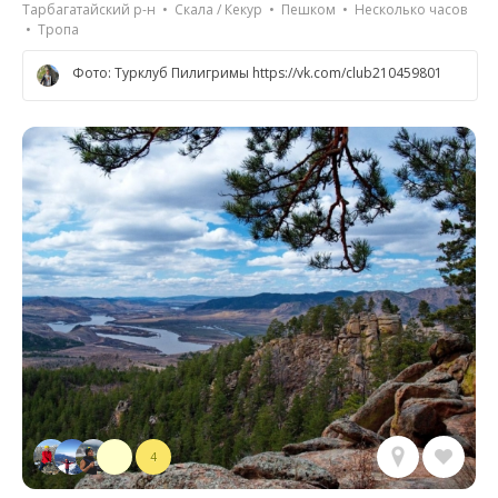
Тарбагатайский р-н • Скала / Кекур • Пешком • Несколько часов
• Тропа
Фото: Турклуб Пилигримы https://vk.com/club210459801
4