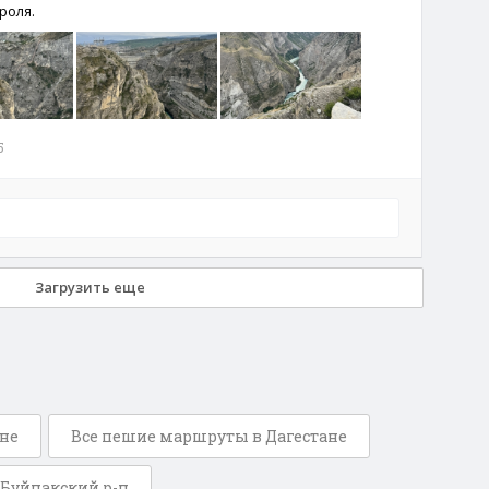
роля.
5
Загрузить еще
оне
Все пешие маршруты в Дагестане
Буйнакский р-н