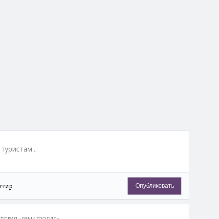
туристам...
нтир
Опубликовать