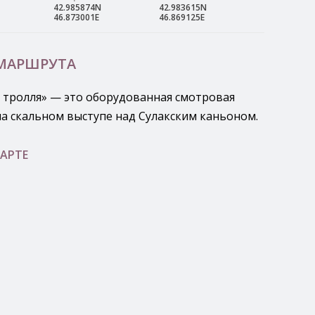
42.985874N
42.983615N
46.873001E
46.869125E
 МАРШРУТА
 тролля» — это оборудованная смотровая
а скальном выступе над Сулакским каньоном.
АРТЕ