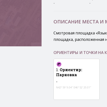
-
-
ОПИСАНИЕ МЕСТА И
Смотровая площадка «Язык
площадка, расположенная н
Leaflet
ОРИЕНТИРЫ И ТОЧКИ НА К
1.
Ориентир
:
Парковка
-
N42° 59′ 9.04″
E46° 52′ 20.01″