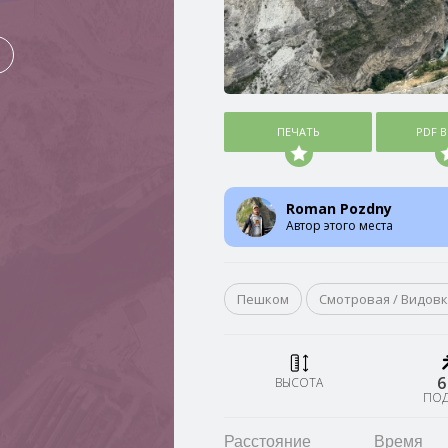
ПЕЧАТЬ
PDF 
Roman Pozdny
Автор этого места
Пешком
Смотровая / Видов
6
ВЫСОТА
ПО
Расстояние
Время