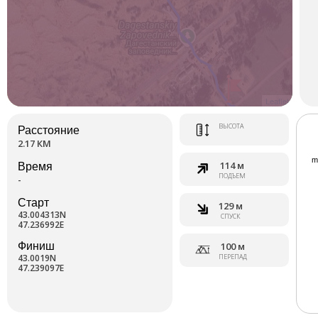
Leaflet
ВЫСОТА
Расстояние
2.17 КМ
114 м
Время
ПОДЪЕМ
-
Старт
129 м
43.004313N
СПУСК
47.236992E
Финиш
100 м
43.0019N
ПЕРЕПАД
47.239097E