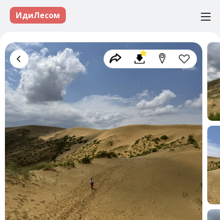
ИдиЛесом