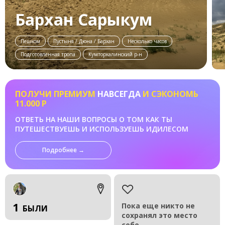
Бархан Сарыкум
Пешком
Пустыня / Дюна / Бархан
Несколько часов
Подготовленная тропа
Кумторкалинский р-н
ПОЛУЧИ ПРЕМИУМ
НАВСЕГДА
И СЭКОНОМЬ
11.000 Р
ОТВЕТЬ НА НАШИ ВОПРОСЫ О ТОМ КАК ТЫ
ПУТЕШЕСТВУЕШЬ И ИСПОЛЬЗУЕШЬ ИДИЛЕСОМ
Подробнее →
1
Пока еще никто не
БЫЛИ
сохранял это место
себе.