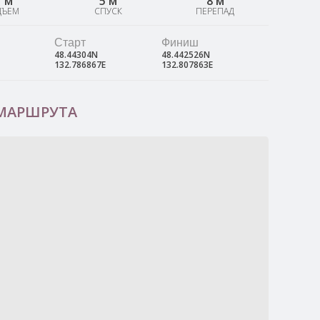
1 м
5 м
8 м
ДЪЕМ
СПУСК
ПЕРЕПАД
Старт
Финиш
48.44304N
48.442526N
132.786867E
132.807863E
 МАРШРУТА