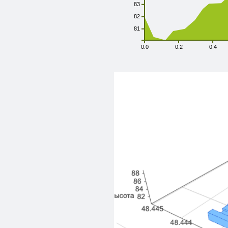
83
82
81
0.0
0.2
0.4