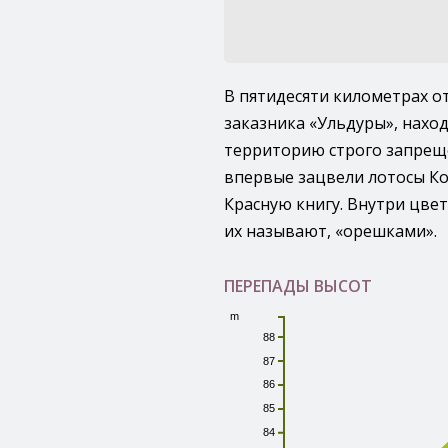
В пятидесяти километрах о
заказника «Ульдуры», нахо
территорию строго запрещё
впервые зацвели лотосы Ко
Красную книгу. Внутри цвет
их называют, «орешками».
ПЕРЕПАДЫ ВЫСОТ
m
88
87
86
85
84