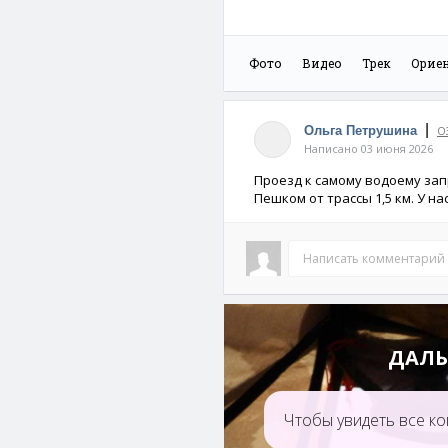
Фото
Видео
Трек
Орие
|
Ольга Петрушина
О
Написано 03 июня 2026
Проезд к самому водоему за
Пешком от трассы 1,5 км. У н
Написать комментарий
ДАЛЬ
Чтобы увидеть все ко