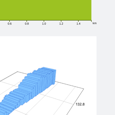
km
0.6
0.8
1.0
1.2
1.4