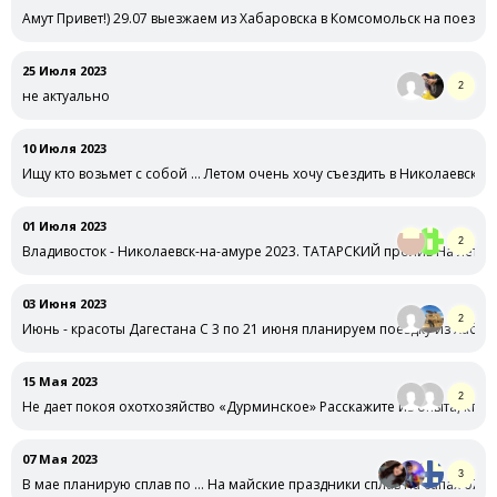
Амут Привет!) 29.07 выезжаем из Хабаровска в Комсомольск на поезде
25 Июля 2023
2
не актуально
10 Июля 2023
Ищу кто возьмет с собой … Летом очень хочу съездить в Николаевск в 
01 Июля 2023
2
Владивосток - Николаевск-на-амуре 2023. ТАТАРСКИЙ пролив На лето 2
03 Июня 2023
2
Июнь - красоты Дагестана С 3 по 21 июня планируем поездку из Хабар
15 Мая 2023
2
Не дает покоя охотхозяйство «Дурминское» Расскажите из опыта, кто ез
07 Мая 2023
3
В мае планирую сплав по … На майские праздники сплав на сапах 07.05