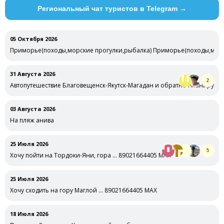
Региональный чат туристов в Telegram →
05 Октября 2026
Приморье(походы,морские прогулки,рыбалка) Приморье(походы,морск
оговариваемые
31 Августа 2026
2
Автопутешествие Благовещенск-Якутск-Магадан и обратно Планирую в 
03 Августа 2026
На пляж анива
25 Июля 2026
5
Хочу пойти на Тордоки-Яни, гора … 89021664405 MAX
25 Июля 2026
Хочу сходить на гору Маглой … 89021664405 MAX
18 Июля 2026