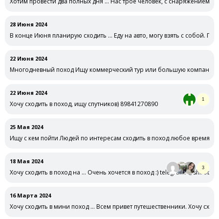
Хотим провести два полных дня … Нас трое человек, с снаряжением 89
28 Июня 2024
В конце Июня планирую сходить … Еду на авто, могу взять с собой. Пох
22 Июня 2024
Многодневный поход Ищу коммерческий тур или большую компанию (г
22 Июня 2024
1
Хочу сходить в поход, ищу спутников) 89841270890
25 Мая 2024
Ищу с кем пойти Людей по интересам сходить в поход любое время (пр
18 Мая 2024
3
Хочу сходить в поход на … Очень хочется в поход :) telegram: @shirobo
16 Марта 2024
Хочу сходить в мини поход … Всем привет путешественники. Хочу сход