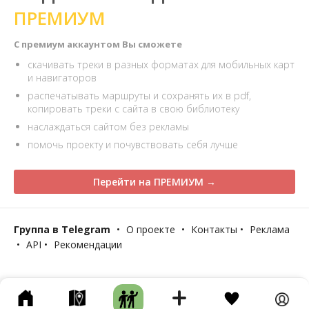
ПРЕМИУМ
С премиум аккаунтом Вы сможете
скачивать треки в разных форматах для мобильных карт
и навигаторов
распечатывать маршруты и сохранять их в pdf,
копировать треки с сайта в свою библиотеку
наслаждаться сайтом без рекламы
помочь проекту и почувствовать себя лучше
Перейти на ПРЕМИУМ →
Группа в Telegram
•
О проекте
•
Контакты
•
Реклама
•
API
•
Рекомендации