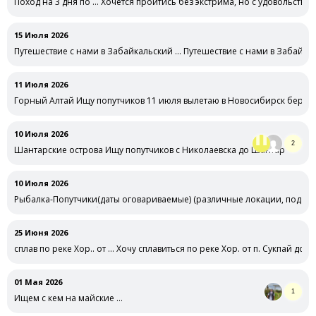
Поход на 3 дня по … Хочется пройтись без экстрима, но с удовольстви
15 Июля 2026
Путешествие с нами в Забайкальский … Путешествие с нами в Забайкал
11 Июля 2026
Горный Алтай Ищу попутчиков 11 июля вылетаю в Новосибирск беру 
10 Июля 2026
2
Шантарские острова Ищу попутчиков с Николаевска до Шантар
10 Июля 2026
Рыбалка-Попутчики(даты оговариваемые) (различные локации, под … 
под различную рыбу ) рядом с …
25 Июня 2026
сплав по реке Хор.. от … Хочу сплавиться по реке Хор. от п. Сукпай до с.
01 Мая 2026
1
Ищем с кем на майские …