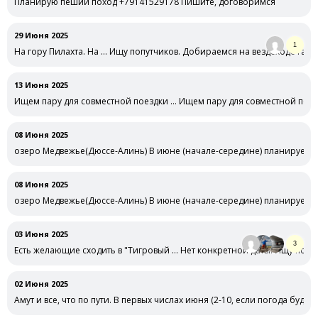
Планирую пеший поход +79141529178 Пишите, договоримся
29 Июня 2025
1
На гору Пилахта. На … Ищу попутчиков. Добираемся на вездеходе газ66
13 Июня 2025
Ищем пару для совместной поездки … Ищем пару для совместной поезд
08 Июня 2025
озеро Медвежье(Дюссе-Алинь) В июне (начале-середине) планируется 
08 Июня 2025
озеро Медвежье(Дюссе-Алинь) В июне (начале-середине) планируется 
03 Июня 2025
3
Есть желающие сходить в "Тигровый … Нет конкретной даты. Ищу поп
+79244192572
02 Июня 2025
Амут и все, что по пути. В первых числах июня (2-10, если погода буде