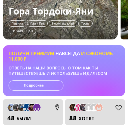
Гора Тордоки-Яни
Пешком
Гора / Пик
Несколько дней
Тропа
Нанайский р-н
ПОЛУЧИ ПРЕМИУМ
НАВСЕГДА
И СЭКОНОМЬ
11.000 Р
ОТВЕТЬ НА НАШИ ВОПРОСЫ О ТОМ КАК ТЫ
ПУТЕШЕСТВУЕШЬ И ИСПОЛЬЗУЕШЬ ИДИЛЕСОМ
Подробнее →
48
88
БЫЛИ
ХОТЯТ