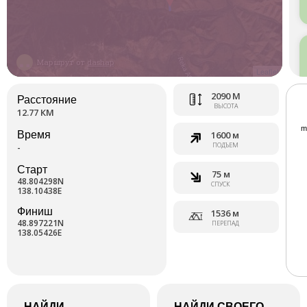
Маршрут от
dashap
Leaflet
2090 М
Расстояние
ВЫСОТА
12.77 КМ
Время
1600 м
ПОДЪЕМ
-
Старт
75 м
48.804298N
СПУСК
138.10438E
Финиш
1536 м
48.897221N
ПЕРЕПАД
138.05426E
НАЙДИ
НАЙДИ СВОЕГО