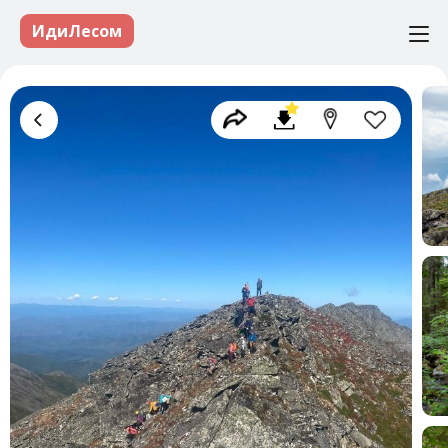
ИдиЛесом