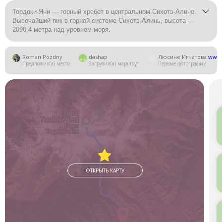
Тордоки-Яни — горный хребет в центральном Сихотэ-Алине.
Высочайший пик в горной системе Сихотэ-Алинь, высота —
2090,4 метра над уровнем моря.
Roman Pozdny
dashap
Люсине Игнатова
www.
Предложил(а) место
Загрузил(а) маршрут
Первые фотографии
ОТКРЫТЬ КАРТУ