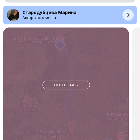
Как добраться
Стародубцева Марина
Автор этого места
На автомобиле
Это самый удобный способ.Путь от города займёт около 30-
40 минут.
1. Выезжайте из Хабаровска по трассе А-370 «Уссури» в
сторону Владивостока.
2. Проедите повороты на сёла Галкино и Матвеевку.
3. Примерно через 1-1,5 км после поворота на Матвеевку
будет третий поворот налево на грунтовую дорогу.
4. Проедьте по ней 2-3 км до озера.
Важно: После дождей дорога может быть разбитой.
ОТКРЫТЬ КАРТУ
Рекомендуется оставить машину у трассы и пройти остаток
пути пешком в резиновых сапогах.
На электричке
Время в пути— 40-50 минут.
1. Отправление с ж/д вокзала «Хабаровск-1».
2. Выход на платформе «63 км» или «Лотосы» (летом её
часто объявляют под этим названием). Платформа
находится прямо у поворота на озеро.