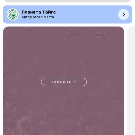
Ради этого мне пришлось вернуться к истокам.
Планета Тайга
Самая высокая гора не давала мне покоя и находилась у
Автор этого места
самых истоков. Истоков Дальнего Востока.
И вот дальше мы наконец-то идем пешком. Мы долго ждали
этого момента, потому что всегда интересно, как всё
получится: сколько километров в день мы пройдем, какие
будут препятствия. И мы, обвешавшись гаджетами и с
полными рюкзаками — около 40 килограммов, — идём к
нашей основной цели — горе Берилл. Наша мечта — самая
высокая вершина Хабаровского края.
Удивительно, что здесь тропы сохранились со времён, когда
здесь массово находились оленеводы. Даже там, где тропа
ОТКРЫТЬ КАРТУ
немного уходит в сторону, открываются вот такие
лишайниковые поля, по которым тоже шикарно идти.
Однако пришла пора двигаться к нашей главной цели — к
Бериллу.
Гора Берилл — это наш Эверест, Эверест Хабаровского
края. Я не вижу здесь границы, где заканчиваются эти горы.
Посещение таких мест — это возвращение к своим