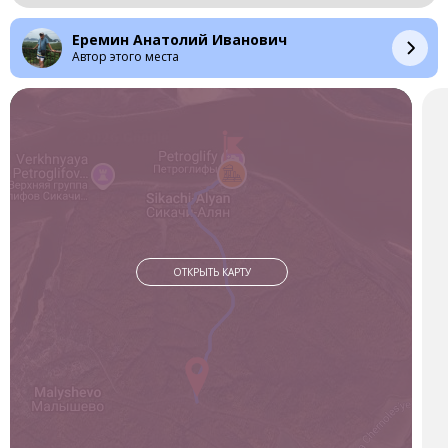
Наша цель — обширная галерея древних наскальных
рисунков.
Еремин Анатолий Иванович
Автор этого места
Небольшое нанайское село Сикачи-Алян, куда мы добрались
на машине, расположено в 60 километрах от Хабаровска.
Оно является одним из признанных центров
этнографического туризма. Посещение таких мест помогает
понять взгляды древних людей на мир, их верования и быт, а
также оценить красоту подлинного наскального искусства. А
ещё — в очередной раз насладиться природой и пейзажами
могучей реки Амур.
Рисунки находятся на скальных обломках внизу по течению.
Сам утёс, с которого когда-то падали камни, сейчас
полностью зарос лесом. Именно на его юго-восточном
ОТКРЫТЬ КАРТУ
склоне и были обнаружены наиболее древние стоянки
людей, датируемые той же эпохой, что и сами петроглифы.