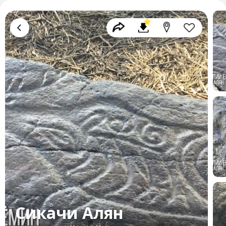
Сикачи Алян