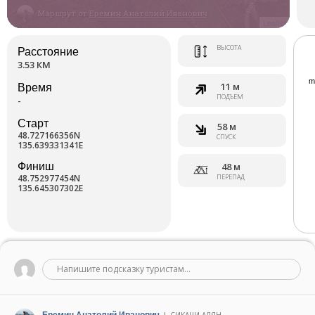
Маршрут от
Еремин Анатолий Иванович
Leaflet
ВЫСОТА
Расстояние
3.53 КМ
11 м
Время
ПОДЪЕМ
-
Старт
58 м
48.727166356N
СПУСК
135.639331341E
Финиш
48 м
48.752977454N
ПЕРЕПАД
135.645307302E
Напишите подсказку туристам...