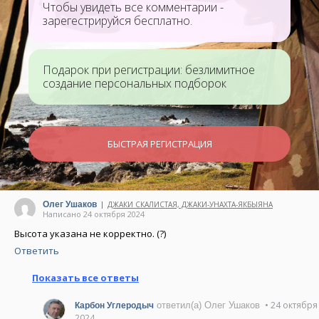
Чтобы увидеть все комментарии -
зарегестрируйся бесплатно.
Подарок при регистрации: безлимитное
создание персональных подборок
БЫСТРАЯ РЕГИСТРАЦИЯ
Олег Ушаков
ДЖАКИ СКАЛИСТАЯ, ДЖАКИ-УНАХТА-ЯКБЫЯНА
|
Написано 24 октября 2024
Высота указана не корректно. (?)
Ответить
Показать все ответы
• 24 октября
ответил(а) Олег Ушаков
Карбон Углеродыч
2024