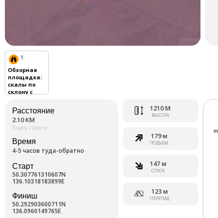
Leaflet
1.
Обзорная
площадка
:
скалы по
склону с
видом на
долину реки
1210 М
Расстояние
ВЫСОТА
2.10 КМ
В одну сторону
179 м
Время
ПОДЪЕМ
4-5 часов туда-обратно
147 м
Старт
СПУСК
50.307761310607N
136.10318183899E
123 м
Финиш
ПЕРЕПАД
50.292903600711N
136.0960149765E