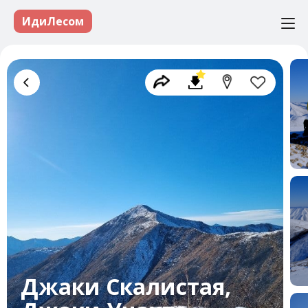
ИдиЛесом
Джаки Скалистая,