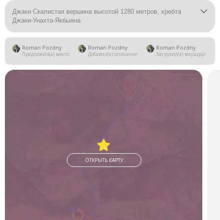
Джаки Скалистая вершина высотой 1280 метров, хребта
Джаки-Унахта-Якбыяна
Roman Pozdny
Roman Pozdny
Roman Pozdny
Предложил(а) место
Добавил(а) описание
Загрузил(а) маршрут
ОТКРЫТЬ КАРТУ
1