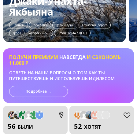
Джаки-Унахта-
Якбыяна
Пешком
Гора / Пик
Целый день
Грунтовая дорога
Тропа
Амурский р-н
Сезон ЗИМА / ЛЕТО
ПОЛУЧИ ПРЕМИУМ
НАВСЕГДА
И СЭКОНОМЬ
11.000 Р
ОТВЕТЬ НА НАШИ ВОПРОСЫ О ТОМ КАК ТЫ
ПУТЕШЕСТВУЕШЬ И ИСПОЛЬЗУЕШЬ ИДИЛЕСОМ
Подробнее →
56
52
БЫЛИ
ХОТЯТ