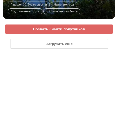
Пешком
Эко-маршруты
Несколько часов
Подготовленная тропа
г Комсомольск-на-Амуре
Позвать / найти попутчиков
Загрузить еще