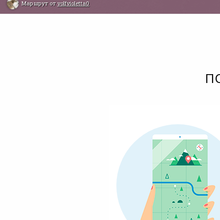
Маршрут от
volfvioletta0
П