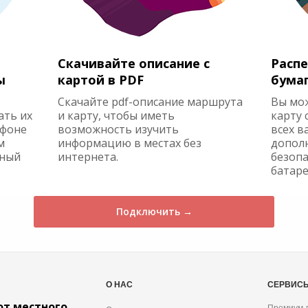
Скачивайте описание с
Распе
ы
картой в PDF
бума
Скачайте pdf-описание маршрута
Вы мо
ать их
и карту, чтобы иметь
карту 
ефоне
возможность изучить
всех в
м
информацию в местах без
допол
жный
интернета.
безопа
батаре
Подключить →
О НАС
СЕРВИС
от местного