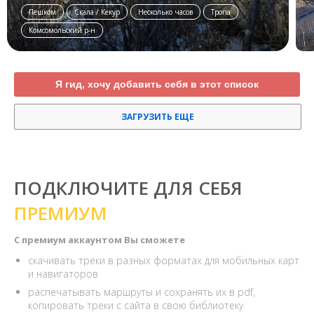
Пешком
Скала / Кекур
Несколько часов
Тропа
Комсомольский р-н
Я гид, хочу добавить себя в этот список
ЗАГРУЗИТЬ ЕЩЕ
ПОДКЛЮЧИТЕ ДЛЯ СЕБЯ
ПРЕМИУМ
С премиум аккаунтом Вы сможете
скачивать треки в разных форматах для мобильных карт
и навигаторов
распечатывать маршруты и сохранять их в pdf,
копировать треки с сайта в свою библиотеку